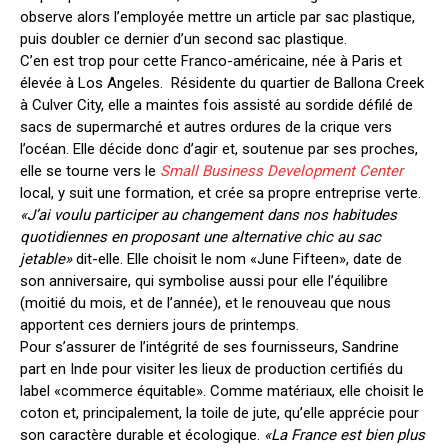
observe alors l’employée mettre un article par sac plastique,
puis doubler ce dernier d’un second sac plastique.
C’en est trop pour cette Franco-américaine, née à Paris et
élevée à Los Angeles. Résidente du quartier de Ballona Creek
à Culver City, elle a maintes fois assisté au sordide défilé de
sacs de supermarché et autres ordures de la crique vers
l’océan. Elle décide donc d’agir et, soutenue par ses proches,
elle se tourne vers le
Small Business Development Center
local, y suit une formation, et crée sa propre entreprise verte.
«J’ai voulu participer au changement dans nos habitudes
quotidiennes en proposant une alternative chic au sac
jetable»
dit-elle. Elle choisit le nom «June Fifteen», date de
son anniversaire, qui symbolise aussi pour elle l’équilibre
(moitié du mois, et de l’année), et le renouveau que nous
apportent ces derniers jours de printemps.
Pour s’assurer de l’intégrité de ses fournisseurs, Sandrine
part en Inde pour visiter les lieux de production certifiés du
label «commerce équitable». Comme matériaux, elle choisit le
coton et, principalement, la toile de jute, qu’elle apprécie pour
son caractère durable et écologique.
«La France est bien plus