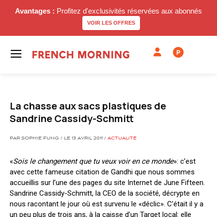
Avantages :
Profitez d'exclusivités réservées aux abonnés
VOIR LES OFFRES
P
La chasse aux sacs plastiques de
Sandrine Cassidy-Schmitt
PAR SOPHIE FUNG / LE 13 AVRIL 2011 /
ACTUALITÉ
«
Sois le changement que tu veux voir en ce monde
»: c’est
avec cette fameuse citation de Gandhi que nous sommes
accueillis sur l’une des pages du site Internet de June Fifteen.
Sandrine Cassidy-Schmitt, la CEO de la société, décrypte en
nous racontant le jour où est survenu le «déclic». C’était il y a
un peu plus de trois ans, à la caisse d’un Target local: elle