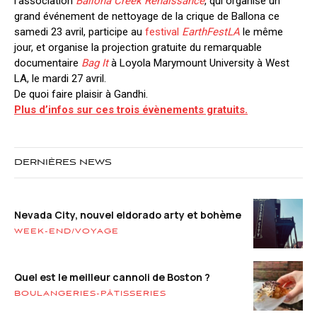
l’association
Ballona Creek Renaissance
, qui organise un
grand événement de nettoyage de la crique de Ballona ce
samedi 23 avril, participe au
festival
EarthFestLA
le même
jour, et organise la projection gratuite du remarquable
documentaire
Bag It
à Loyola Marymount University à West
LA, le mardi 27 avril.
De quoi faire plaisir à Gandhi.
Plus d’infos sur ces trois évènements gratuits.
DERNIÈRES NEWS
Nevada City, nouvel eldorado arty et bohème
WEEK-END/VOYAGE
Quel est le meilleur cannoli de Boston ?
BOULANGERIES-PÂTISSERIES