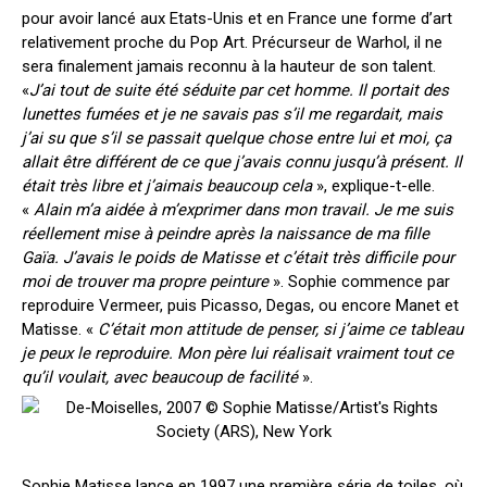
pour avoir lancé aux Etats-Unis et en France une forme d’art
relativement proche du Pop Art. Précurseur de Warhol, il ne
sera finalement jamais reconnu à la hauteur de son talent.
«
J’ai tout de suite été séduite par cet homme. Il portait des
lunettes fumées et je ne savais pas s’il me regardait, mais
j’ai su que s’il se passait quelque chose entre lui et moi, ça
allait être différent de ce que j’avais connu jusqu’à présent. Il
était très libre et j’aimais beaucoup cela
», explique-t-elle.
«
Alain m’a aidée à m’exprimer dans mon travail. Je me suis
réellement mise à peindre après la naissance de ma fille
Gaïa. J’avais le poids de Matisse et c’était très difficile pour
moi de trouver ma propre peinture
». Sophie commence par
reproduire Vermeer, puis Picasso, Degas, ou encore Manet et
Matisse. «
C’était mon attitude de penser, si j’aime ce tableau
je peux le reproduire. Mon père lui réalisait vraiment tout ce
qu’il voulait, avec beaucoup de facilité
».
Sophie Matisse lance en 1997 une première série de toiles, où