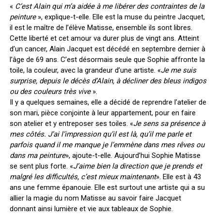
«
C’est Alain qui m’a aidée à me libérer des contraintes de la
peinture
», explique-t-elle. Elle est la muse du peintre Jacquet,
il est le maître de l’élève Matisse, ensemble ils sont libres.
Cette liberté et cet amour va durer plus de vingt ans. Atteint
d’un cancer, Alain Jacquet est décédé en septembre dernier à
l’âge de 69 ans. C’est désormais seule que Sophie affronte la
toile, la couleur, avec la grandeur d’une artiste. «
Je me suis
surprise, depuis le décès d’Alain, à décliner des bleus indigos
ou des couleurs très vive
».
Il y a quelques semaines, elle a décidé de reprendre l’atelier de
son mari, pièce conjointe à leur appartement, pour en faire
son atelier et y entreposer ses toiles. «
Je sens sa présence à
mes côtés. J’ai l’impression qu’il est là, qu’il me parle et
parfois quand il me manque je l’emmène dans mes rêves ou
dans ma peinture
», ajoute-t-elle. Aujourd’hui Sophie Matisse
se sent plus forte. «
J’aime bien la direction que je prends et
malgré les difficultés, c’est mieux maintenant
». Elle est à 43
ans une femme épanouie. Elle est surtout une artiste qui a su
allier la magie du nom Matisse au savoir faire Jacquet
donnant ainsi lumière et vie aux tableaux de Sophie.