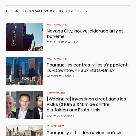
CELA POURRAIT VOUS INTÉRESSER
ACTUALITÉ
Nevada City, nouvel eldorado arty et
bohème
DELPHINE GALLAY
ACTUALITÉ
Pourquoi les centres-villes s’appellent-
ils «Downtown» aux États-Unis?
ALEXIS BUISSON
FINANCES
[Webinaire] Investir en direct dans les
PMEs ($10m à $40m de chiffre
d’affaires) aux Etats-Unis
SOPHIA TAMIMY
CULTURE
Pourquoi y a-t-il des navires enfouis