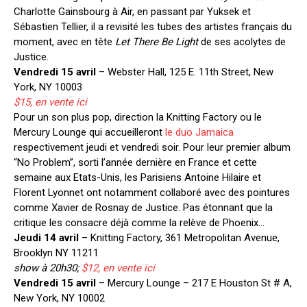
Charlotte Gainsbourg à Air, en passant par Yuksek et
Sébastien Tellier, il a revisité les tubes des artistes français du
moment, avec en tête
Let There Be Light
de ses acolytes de
Justice.
Vendredi 15 avril
– Webster Hall, 125 E. 11th Street, New
York, NY 10003
$15, en vente ici
Pour un son plus pop, direction la Knitting Factory ou le
Mercury Lounge qui accueilleront
le duo Jamaica
respectivement jeudi et vendredi soir. Pour leur premier album
“No Problem”, sorti l’année dernière en France et cette
semaine aux Etats-Unis, les Parisiens Antoine Hilaire et
Florent Lyonnet ont notamment collaboré avec des pointures
comme Xavier de Rosnay de Justice. Pas étonnant que la
critique les consacre déjà comme la relève de Phoenix…
Jeudi 14 avril
– Knitting Factory, 361 Metropolitan Avenue,
Brooklyn NY 11211
show à 20h30;
$12, en vente ici
Vendredi 15 avril
– Mercury Lounge – 217 E Houston St # A,
New York, NY 10002