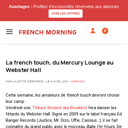
Avantages :
Profitez d'exclusivités réservées aux abonnés
VOIR LES OFFRES
P
La french touch, du Mercury Lounge au
Webster Hall
PAR JULIETTE DEBORDE / LE 11 AVRIL 2011 /
AGENDA
Cette semaine, les amateurs de
french touch
devront choisir
leur camp :
Vendredi soir,
Thibaut Berland aka Breakbot
fera danser les
fêtards du Webster Hall. Signé en 2009 sur le label français Ed
Banger Records (Justice, Mr. Oizo, Uffie, Cassius…), il se fait
connaître du grand public avec le morceau
Baby I’m Yours.
De