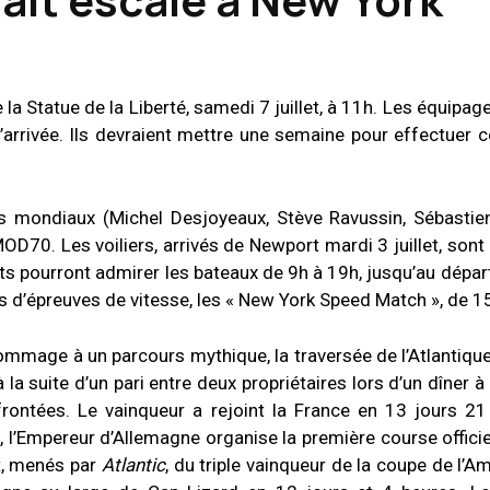
 la Statue de la Liberté, samedi 7 juillet, à 11h. Les équipa
d’arrivée. Ils devraient mettre une semaine pour effectuer c
rs mondiaux (Michel Desjoyeaux, Stève Ravussin, Sébastie
D70. Les voiliers, arrivés de Newport mardi 3 juillet, son
nts pourront admirer les bateaux de 9h à 19h, jusqu’au départ
ors d’épreuves de vitesse, les « New York Speed Match », de 1
ommage à un parcours mythique, la traversée de l’Atlantiqu
a suite d’un pari entre deux propriétaires lors d’un dîner à 
rontées. Le vainqueur a rejoint la France en 13 jours 21
 l’Empereur d’Allemagne organise la première course officiell
nt, menés par
Atlantic
, du triple vainqueur de la coupe de l’A