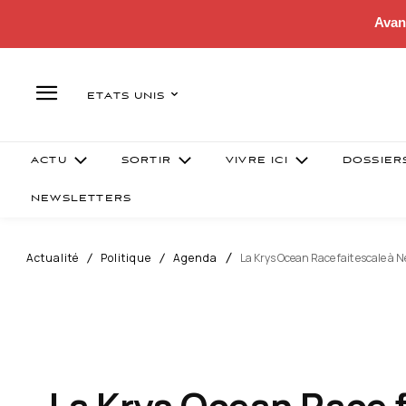
Avan
ETATS UNIS
ACTU
SORTIR
VIVRE ICI
DOSSIER
NEWSLETTERS
Actualité
Politique
Agenda
La Krys Ocean Race fait escale à 
La Krys Ocean Race f