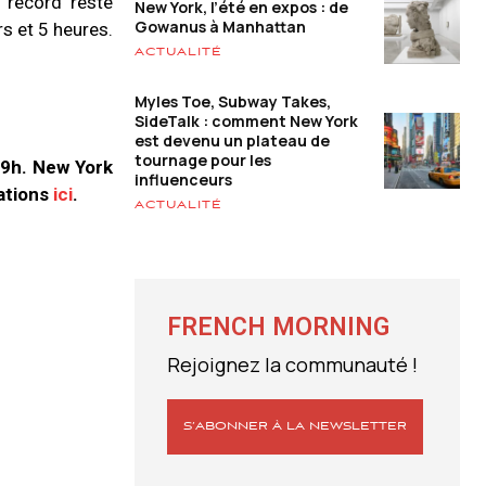
e record reste
New York, l’été en expos : de
Gowanus à Manhattan
rs et 5 heures.
ACTUALITÉ
Myles Toe, Subway Takes,
SideTalk : comment New York
est devenu un plateau de
tournage pour les
19h.
New York
influenceurs
ations
ici
.
ACTUALITÉ
FRENCH MORNING
Rejoignez la communauté !
S’ABONNER À LA NEWSLETTER