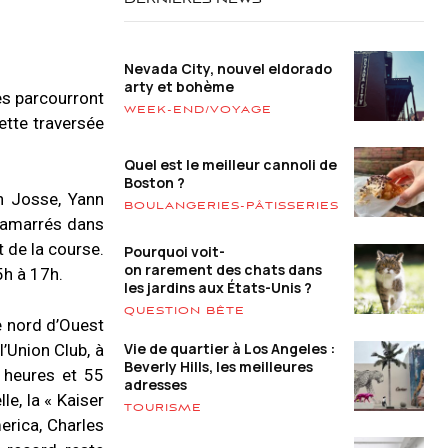
DERNIÈRES NEWS
Nevada City, nouvel eldorado
arty et bohème
ges parcourront
WEEK-END/VOYAGE
ette traversée
Quel est le meilleur cannoli de
Boston ?
n Josse, Yann
BOULANGERIES-PÂTISSERIES
t amarrés dans
 de la course.
Pourquoi voit-
on rarement des chats dans
5h à 17h.
les jardins aux États-Unis ?
QUESTION BÊTE
e nord d’Ouest
Vie de quartier à Los Angeles :
l’Union Club, à
Beverly Hills, les meilleures
 heures et 55
adresses
e, la « Kaiser
TOURISME
merica, Charles