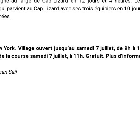
a ligne au large de Cap Lizard en 12 jours et 4 heures. L
qui parvient au Cap Lizard avec ses trois équipiers en 10 jou
rées.
w York.
Village ouvert jusqu’au samedi 7 juillet, de 9h à 
e la course samedi 7 juillet, à 11h. Gratuit. Plus d’inform
an Sail