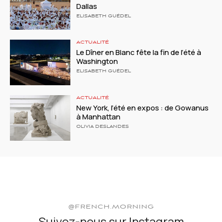
Dallas
ELISABETH GUÉDEL
ACTUALITÉ
Le Dîner en Blanc fête la fin de l’été à
Washington
ELISABETH GUÉDEL
ACTUALITÉ
New York, l’été en expos : de Gowanus
à Manhattan
OLIVIA DESLANDES
@FRENCH.MORNING
Suivez-nous sur Instagram