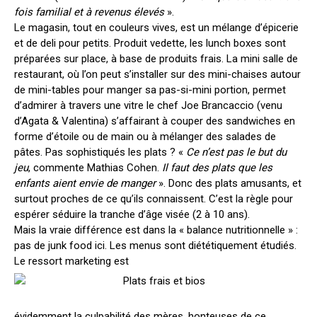
fois familial et à revenus élevés
».
Le magasin, tout en couleurs vives, est un mélange d’épicerie
et de deli pour petits. Produit vedette, les lunch boxes sont
préparées sur place, à base de produits frais. La mini salle de
restaurant, où l’on peut s’installer sur des mini-chaises autour
de mini-tables pour manger sa pas-si-mini portion, permet
d’admirer à travers une vitre le chef Joe Brancaccio (venu
d’Agata & Valentina) s’affairant à couper des sandwiches en
forme d’étoile ou de main ou à mélanger des salades de
pâtes. Pas sophistiqués les plats ? «
Ce n’est pas le but du
jeu
, commente Mathias Cohen.
Il faut des plats que les
enfants aient envie de manger
». Donc des plats amusants, et
surtout proches de ce qu’ils connaissent. C’est la règle pour
espérer séduire la tranche d’âge visée (2 à 10 ans).
Mais la vraie différence est dans la « balance nutritionnelle » :
pas de junk food ici. Les menus sont diététiquement étudiés.
Le ressort marketing est
évidemment la culpabilité des mères, honteuses de ce