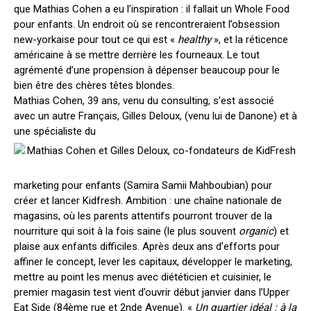
que Mathias Cohen a eu l’inspiration : il fallait un Whole Food
pour enfants. Un endroit où se rencontreraient l’obsession
new-yorkaise pour tout ce qui est «
healthy
», et la réticence
américaine à se mettre derrière les fourneaux. Le tout
agrémenté d’une propension à dépenser beaucoup pour le
bien être des chères têtes blondes.
Mathias Cohen, 39 ans, venu du consulting, s’est associé
avec un autre Français, Gilles Deloux, (venu lui de Danone) et à
une spécialiste du
marketing pour enfants (Samira Samii Mahboubian) pour
créer et lancer Kidfresh. Ambition : une chaîne nationale de
magasins, où les parents attentifs pourront trouver de la
nourriture qui soit à la fois saine (le plus souvent
organic
) et
plaise aux enfants difficiles. Après deux ans d’efforts pour
affiner le concept, lever les capitaux, développer le marketing,
mettre au point les menus avec diététicien et cuisinier, le
premier magasin test vient d’ouvrir début janvier dans l’Upper
Eat Side (84ème rue et 2nde Avenue). «
Un quartier idéal : à la