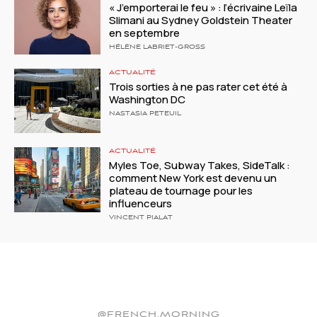
« J’emporterai le feu » : l’écrivaine Leïla
Slimani au Sydney Goldstein Theater
en septembre
HÉLÈNE LABRIET-GROSS
ACTUALITÉ
Trois sorties à ne pas rater cet été à
Washington DC
NASTASIA PETEUIL
ACTUALITÉ
Myles Toe, Subway Takes, SideTalk :
comment New York est devenu un
plateau de tournage pour les
influenceurs
VINCENT PIALAT
@FRENCH.MORNING