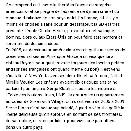
On comprend qu’il vante la liberté et l’esprit d’entreprise
américains–et se plaigne de l’absence de dynamisme et du
manque d’initiative de son pays natal. En France, dit-il, il y a
moins de choses à faire pour un dessinateur: la BD est très
présente, l’école Charlie Hebdo, provocatrice et satirique,
domine, alors qu’aux États-Unis on peut faire sereinement et
librement du dessin à idées.
En 2005, ce dessinateur américain s’est dit qu’il était temps de
poser ses valises en Amérique. Grâce à un visa que lui a
obtenu Bayard, pour qui il travaille toujours (les loyales petites
entreprises françaises ont quand même du bon), il est venu
s’installer à New York avec ses deux fils et sa femme, l’artiste
Mireille Vautier. Les enfants avaient dix et douze ans et ne
parlaient pas anglais. Serge Bloch a réussi à les inscrire à
l’École des Nations Unies, UNIS. Ils ont trouvé un appartement
au coeur de Greenwich Village, où ils ont vécu de 2006 à 2009.
Serge Bloch s’est beaucoup baladé, à pied, à vélo: il a goûté la
liberté délicieuse qu’on éprouve en sortant de ses frontières,
de sa routine, de son quotidien, pour vivre une parenthèse
dans un autre pays.