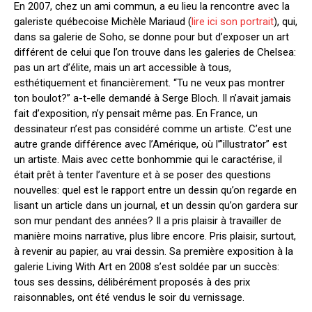
En 2007, chez un ami commun, a eu lieu la rencontre avec la
galeriste québecoise Michèle Mariaud (
lire ici son portrait
), qui,
dans sa galerie de Soho, se donne pour but d’exposer un art
différent de celui que l’on trouve dans les galeries de Chelsea:
pas un art d’élite, mais un art accessible à tous,
esthétiquement et financièrement. “Tu ne veux pas montrer
ton boulot?” a-t-elle demandé à Serge Bloch. Il n’avait jamais
fait d’exposition, n’y pensait même pas. En France, un
dessinateur n’est pas considéré comme un artiste. C’est une
autre grande différence avec l’Amérique, où l’”illustrator” est
un artiste. Mais avec cette bonhommie qui le caractérise, il
était prêt à tenter l’aventure et à se poser des questions
nouvelles: quel est le rapport entre un dessin qu’on regarde en
lisant un article dans un journal, et un dessin qu’on gardera sur
son mur pendant des années? Il a pris plaisir à travailler de
manière moins narrative, plus libre encore. Pris plaisir, surtout,
à revenir au papier, au vrai dessin. Sa première exposition à la
galerie Living With Art en 2008 s’est soldée par un succès:
tous ses dessins, délibérément proposés à des prix
raisonnables, ont été vendus le soir du vernissage.