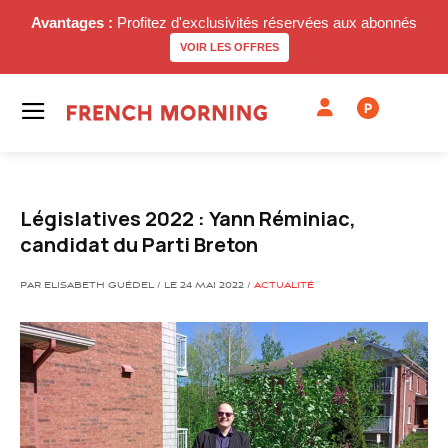
Avantages :
Profitez d'exclusivités réservées aux abonnés
VOIR LES OFFRES
P
Législatives 2022 : Yann Réminiac,
candidat du Parti Breton
PAR ELISABETH GUÉDEL / LE 24 MAI 2022 /
ACTUALITÉ