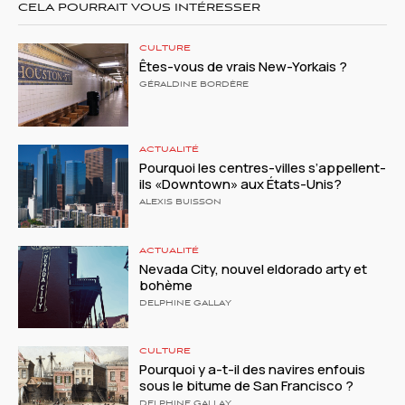
CELA POURRAIT VOUS INTÉRESSER
CULTURE
Êtes-vous de vrais New-Yorkais ?
GÉRALDINE BORDÈRE
ACTUALITÉ
Pourquoi les centres-villes s’appellent-
ils «Downtown» aux États-Unis?
ALEXIS BUISSON
ACTUALITÉ
Nevada City, nouvel eldorado arty et
bohème
DELPHINE GALLAY
CULTURE
Pourquoi y a-t-il des navires enfouis
sous le bitume de San Francisco ?
DELPHINE GALLAY