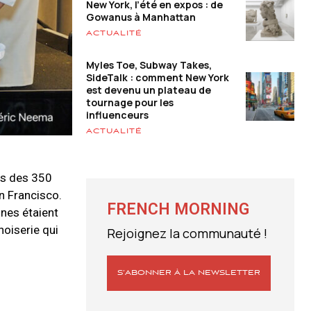
New York, l’été en expos : de
Gowanus à Manhattan
ACTUALITÉ
Myles Toe, Subway Takes,
SideTalk : comment New York
est devenu un plateau de
tournage pour les
influenceurs
ACTUALITÉ
res des 350
n Francisco.
FRENCH MORNING
nnes étaient
noiserie qui
Rejoignez la communauté !
S’ABONNER À LA NEWSLETTER