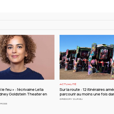
ACTUALITÉ
le feu » : l’écrivaine Leïla
Sur la route : 12 itinéraires amé
ydney Goldstein Theater en
parcourir au moins une fois da
GRÉGORY DURIEU
GROSS