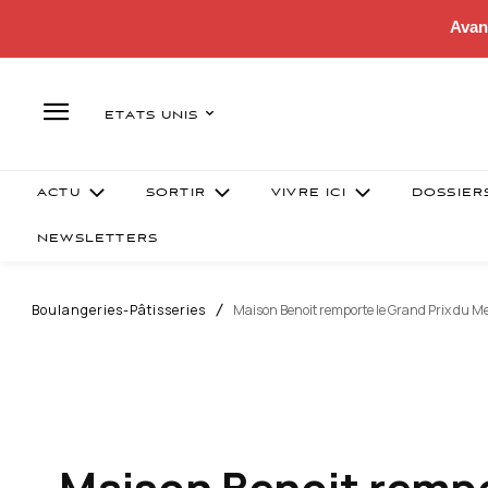
Avan
ETATS UNIS
ACTU
SORTIR
VIVRE ICI
DOSSIER
NEWSLETTERS
Boulangeries-Pâtisseries
Maison Benoit remporte le Grand Prix du Me
Maison Benoit rempor