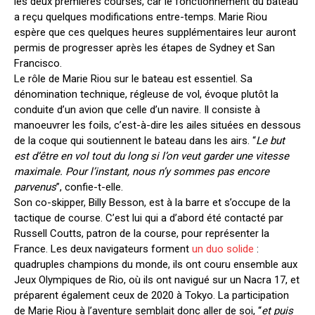
les deux premières courses, car le fonctionnement du bateau
a reçu quelques modifications entre-temps. Marie Riou
espère que ces quelques heures supplémentaires leur auront
permis de progresser après les étapes de Sydney et San
Francisco.
Le rôle de Marie Riou sur le bateau est essentiel. Sa
dénomination technique, régleuse de vol, évoque plutôt la
conduite d’un avion que celle d’un navire. Il consiste à
manoeuvrer les foils, c’est-à-dire les ailes situées en dessous
de la coque qui soutiennent le bateau dans les airs. “
Le but
est d’être en vol tout du long si l’on veut garder une vitesse
maximale. Pour l’instant, nous n’y sommes pas encore
parvenus
”, confie-t-elle.
Son co-skipper, Billy Besson, est à la barre et s’occupe de la
tactique de course. C’est lui qui a d’abord été contacté par
Russell Coutts, patron de la course, pour représenter la
France. Les deux navigateurs forment
un duo solide
:
quadruples champions du monde, ils ont couru ensemble aux
Jeux Olympiques de Rio, où ils ont navigué sur un Nacra 17, et
préparent également ceux de 2020 à Tokyo. La participation
de Marie Riou à l’aventure semblait donc aller de soi, “
et puis