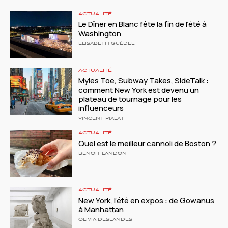
ACTUALITÉ
Le Dîner en Blanc fête la fin de l’été à
Washington
ELISABETH GUÉDEL
ACTUALITÉ
Myles Toe, Subway Takes, SideTalk :
comment New York est devenu un
plateau de tournage pour les
influenceurs
VINCENT PIALAT
ACTUALITÉ
Quel est le meilleur cannoli de Boston ?
BENOIT LANDON
ACTUALITÉ
New York, l’été en expos : de Gowanus
à Manhattan
OLIVIA DESLANDES