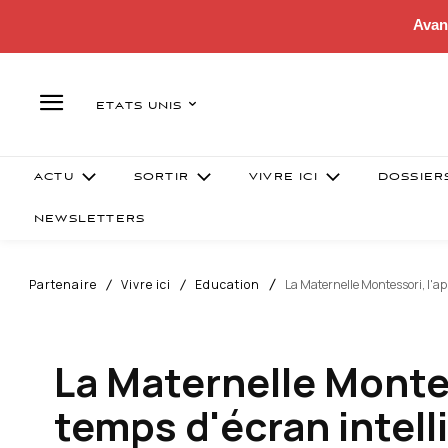
Avan
ETATS UNIS
ACTU
SORTIR
VIVRE ICI
DOSSIER
NEWSLETTERS
Partenaire
Vivre ici
Education
La Maternelle Montessori, l'ap
La Maternelle Montes
temps d'écran intell