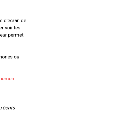
ps d’écran de
r voir les
leur permet
phones ou
onnement
u écrits