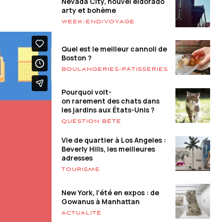
Nevada City, nouvel eldorado
arty et bohème
WEEK-END/VOYAGE
Quel est le meilleur cannoli de
Boston ?
BOULANGERIES-PÂTISSERIES
Pourquoi voit-
on rarement des chats dans
les jardins aux États-Unis ?
QUESTION BÊTE
Vie de quartier à Los Angeles :
Beverly Hills, les meilleures
adresses
TOURISME
New York, l’été en expos : de
Gowanus à Manhattan
ACTUALITÉ