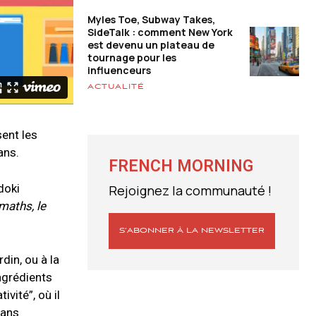
Myles Toe, Subway Takes,
SideTalk : comment New York
est devenu un plateau de
tournage pour les
influenceurs
ACTUALITÉ
sent les
ans.
FRENCH MORNING
doki
Rejoignez la communauté !
maths, le
S’ABONNER À LA NEWSLETTER
din, ou à la
ingrédients
vité”, où il
dans