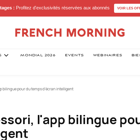
tages :
Profitez d'exclusivités réservées aux abonnés
VOIR LES OF
S
MONDIAL 2026
EVENTS
WEBINAIRES
BIE
p bilingue pour du temps d'écran intelligent
sori, l'app bilingue po
igent