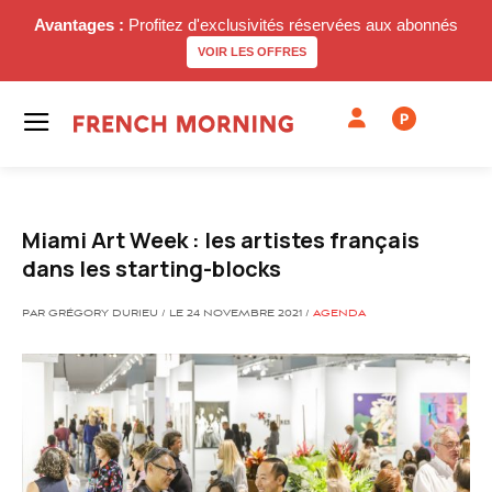
Avantages :
Profitez d'exclusivités réservées aux abonnés
VOIR LES OFFRES
P
Miami Art Week : les artistes français
dans les starting-blocks
PAR GRÉGORY DURIEU / LE 24 NOVEMBRE 2021 /
AGENDA