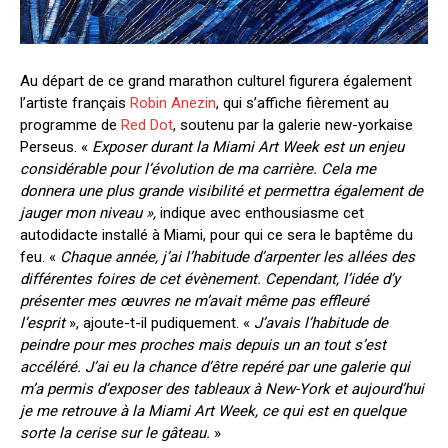
Au départ de ce grand marathon culturel figurera également
l’artiste
français
Robin Anezin
, qui s’affiche fièrement au
programme de
Red Dot
, soutenu par la galerie new-yorkaise
Perseus. «
Exposer durant la Miami Art Week est un enjeu
considérable pour l’évolution de ma carrière. Cela me
donnera une plus grande visibilité et permettra également de
jauger mon niveau »,
indique avec enthousiasme cet
autodidacte installé à Miami, pour qui ce sera le baptême du
feu. «
Chaque année, j’ai l’habitude d’arpenter les allées des
différentes foires de cet évènement. Cependant, l’idée d’y
présenter mes œuvres ne m’avait même pas effleuré
l’esprit
», ajoute-t-il pudiquement. «
J’avais l’habitude de
peindre pour mes proches mais depuis un an tout s’est
accéléré. J’ai eu la chance d’être repéré par une galerie qui
m’a permis d’exposer des tableaux à New-York et aujourd’hui
je me retrouve à la Miami Art Week, ce qui est en quelque
sorte la cerise sur le gâteau.
»