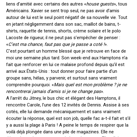
liens d’amitié avec certains des autres «
house guests
», tous
Américains. Xavier se sent trop seul, ne pas avoir d’amis
autour de lui est le seul point négatif de sa nouvelle vie. Tout
en jetant négligemment dans son sac, maillot de bains, t-
shirts, raquette de tennis, shorts, crème solaire et le polo
Lacoste de rigueur, il ne peut pas s’empêcher de penser :
«
C’est ma chance, faut pas que je passe a coté !
».
C’est pourtant un homme blessé que je retrouve en face de
moi une semaine plus tard. Son week-end aux Hamptons n’a
fait que renforcer en lui ce malaise profond depuis qu’il est
arrivé aux États-Unis : tout donner pour faire partie d’un
groupe sans, hélas, y parvenir, et surtout sans vraiment
comprendre pourquoi. «
Mais quel est mon problème ? je ne
rencontrerai jamais d’amis si je ne change pas
».
A l’arrêt du Jitney, le bus chic et élégant des Hamptons, il
rencontre Carole, l’une des 12 invités de Dennis. Assise à ses
cotés, elle lui demande mécaniquement et sans vraiment
écouter la réponse, quel est son job, quelle fac a-t-il fait et s’il
y a aussi la plage à Paris ! A peine le temps de respirer que la
voilà déjà plongée dans une pile de magazines. Elle ne