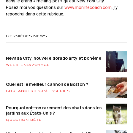
dans le grand « melting-pot » qu’est New York City.
Posez moi vos questions sur
www.monlifecoach.com
, j’y
repondrai dans cette rubrique.
DERNIÈRES NEWS
Nevada City, nouvel eldorado arty et bohème
WEEK-END/VOYAGE
Quel est le meilleur cannoli de Boston ?
BOULANGERIES-PÂTISSERIES
Pourquoi voit-on rarement des chats dans les
jardins aux États-Unis ?
QUESTION BÊTE