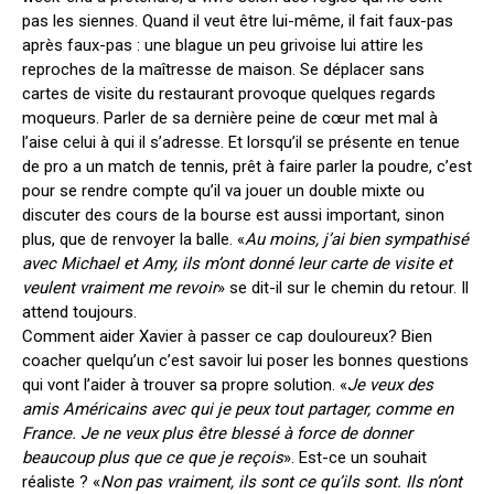
pas les siennes. Quand il veut être lui-même, il fait faux-pas
après faux-pas : une blague un peu grivoise lui attire les
reproches de la maîtresse de maison. Se déplacer sans
cartes de visite du restaurant provoque quelques regards
moqueurs. Parler de sa dernière peine de cœur met mal à
l’aise celui à qui il s’adresse. Et lorsqu’il se présente en tenue
de pro a un match de tennis, prêt à faire parler la poudre, c’est
pour se rendre compte qu’il va jouer un double mixte ou
discuter des cours de la bourse est aussi important, sinon
plus, que de renvoyer la balle. «
Au moins, j’ai bien sympathisé
avec Michael et Amy, ils m’ont donné leur carte de visite et
veulent vraiment me revoir
» se dit-il sur le chemin du retour. Il
attend toujours.
Comment aider Xavier à passer ce cap douloureux? Bien
coacher quelqu’un c’est savoir lui poser les bonnes questions
qui vont l’aider à trouver sa propre solution. «
Je veux des
amis Américains avec qui je peux tout partager, comme en
France. Je ne veux plus être blessé à force de donner
beaucoup plus que ce que je reçois
». Est-ce un souhait
réaliste ? «
Non pas vraiment, ils sont ce qu’ils sont. Ils n’ont