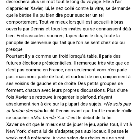
décrochera plus un mot tout le long du voyage. Elle a l’air
d’apprécier. Xavier, lui, le nez collé contre la vitre, se demande
quelle bêtise il a pu bien dire pour susciter un tel
comportement. Tout va mieux lorsqu’il est accueilli à bras
ouverts par Dennis et tous les invités qui se connaissent déjà
bien. Embrassades, sourires, tapes dans le dos, toute la
panoplie de bienvenue qui fait que l’on se sent chez soi ou
presque.
Pourtant il y a comme un froid lorsqu’à table, il parle des
futures élections présidentielles. Il remarque très vite que ce
n’est pas comme en France, non seulement «on» n’en parle
pas, mais «on» parle de tout, et surtout de rien, uniquement à
ses voisins de gauche et de droite. Des petits groupes se
forment, chacun avec leurs propres discussions. Plus d’une
fois Xavier se retrouve à regarder le plafond, n’ayant
absolument rien à dire sur la plupart des sujets. «
Ne sois pas
si timide demain
» lui dit Dennis avant que tout le monde n’aille
se coucher. «
Moi timide ?…
». C’est le début de la fin.
Xavier se dit que le mieux est de jouer le jeu, après tout, il vit à
New York, c’est à lui de s’adapter, pas aux locaux. Il passe le
week-end à prétendre, à vivre selon des règles qui ne sont