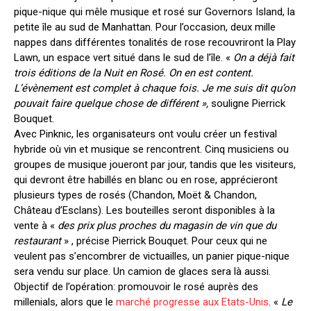
pique-nique qui mêle musique et rosé sur Governors Island, la
petite île au sud de Manhattan. Pour l’occasion, deux mille
nappes dans différentes tonalités de rose recouvriront la Play
Lawn, un espace vert situé dans le sud de l’île. «
On a déjà fait
trois éditions de la Nuit en Rosé. On en est content.
L’évènement est complet à chaque fois. Je me suis dit qu’on
pouvait faire quelque chose de différent »,
souligne Pierrick
Bouquet.
Avec Pinknic, les organisateurs ont voulu créer un festival
hybride où vin et musique se rencontrent. Cinq musiciens ou
groupes de musique joueront par jour, tandis que les visiteurs,
qui devront être habillés en blanc ou en rose, apprécieront
plusieurs types de rosés (Chandon, Moët & Chandon,
Château d’Esclans). Les bouteilles seront disponibles à la
vente à «
des prix plus proches du magasin de vin que du
restaurant
» , précise Pierrick Bouquet. Pour ceux qui ne
veulent pas s’encombrer de victuailles, un panier pique-nique
sera vendu sur place. Un camion de glaces sera là aussi.
Objectif de l’opération: promouvoir le rosé auprès des
millenials, alors que le
marché progresse aux Etats-Unis
. «
Le