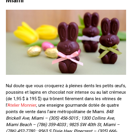
Miami
Nul doute que vous croquerez à pleines dents les petits œufs,
poussins et lapins en chocolat noir intense ou au lait crémeux
(de 1,95 $ à 195 $) qui trônent fièrement dans les vitrines de
l’
Atelier Monnier
, une enseigne gourmande dotée de quatre
points de vente dans l’aire métropolitaine de Miami.
848
Brickell Ave, Miami – (305) 456-5015 ; 1300 Collins Ave,
Miami Beach – (786) 359-4033 ; 9825 SW 40th St, Miami –
(786) 452-7780 ; 9563 S Dixie Hwy, Pinecrest – (305) 666-