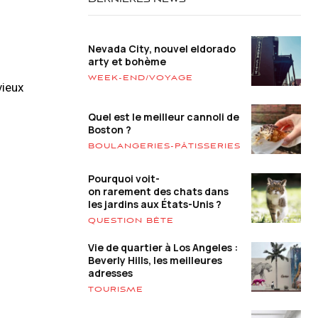
DERNIÈRES NEWS
Nevada City, nouvel eldorado
arty et bohème
WEEK-END/VOYAGE
vieux
Quel est le meilleur cannoli de
Boston ?
BOULANGERIES-PÂTISSERIES
Pourquoi voit-
on rarement des chats dans
les jardins aux États-Unis ?
QUESTION BÊTE
Vie de quartier à Los Angeles :
Beverly Hills, les meilleures
adresses
TOURISME