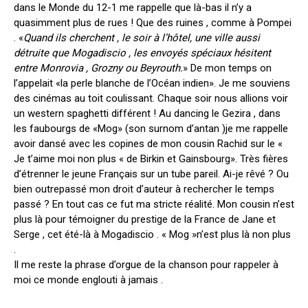
dans le Monde du 12-1 me rappelle que là-bas il n’y a
quasimment plus de rues ! Que des ruines , comme à Pompei
. «
Quand ils cherchent , le soir à l’hôtel, une ville aussi
détruite que Mogadiscio , les envoyés spéciaux hésitent
entre Monrovia , Grozny ou Beyrouth.
» De mon temps on
l’appelait «la perle blanche de l’Océan indien». Je me souviens
des cinémas au toit coulissant. Chaque soir nous allions voir
un western spaghetti différent ! Au dancing le Gezira , dans
les faubourgs de «Mog» (son surnom d’antan )je me rappelle
avoir dansé avec les copines de mon cousin Rachid sur le «
Je t’aime moi non plus « de Birkin et Gainsbourg». Très fières
d’étrenner le jeune Français sur un tube pareil. Ai-je rêvé ? Ou
bien outrepassé mon droit d’auteur à rechercher le temps
passé ? En tout cas ce fut ma stricte réalité. Mon cousin n’est
plus là pour témoigner du prestige de la France de Jane et
Serge , cet été-là à Mogadiscio . « Mog »n’est plus là non plus
.
Il me reste la phrase d’orgue de la chanson pour rappeler à
moi ce monde englouti à jamais .