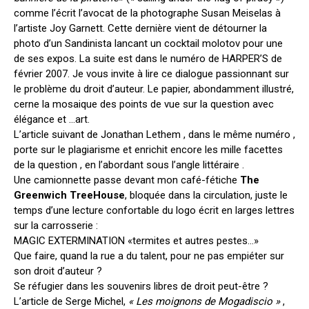
comme l’écrit l’avocat de la photographe Susan Meiselas à
l’artiste Joy Garnett. Cette dernière vient de détourner la
photo d’un Sandinista lancant un cocktail molotov pour une
de ses expos. La suite est dans le numéro de HARPER’S de
février 2007. Je vous invite à lire ce dialogue passionnant sur
le problème du droit d’auteur. Le papier, abondamment illustré,
cerne la mosaique des points de vue sur la question avec
élégance et …art.
L’article suivant de Jonathan Lethem , dans le même numéro ,
porte sur le plagiarisme et enrichit encore les mille facettes
de la question , en l’abordant sous l’angle littéraire .
Une camionnette passe devant mon café-fétiche
The
Greenwich TreeHouse
, bloquée dans la circulation, juste le
temps d’une lecture confortable du logo écrit en larges lettres
sur la carrosserie :
MAGIC EXTERMINATION «termites et autres pestes…»
Que faire, quand la rue a du talent, pour ne pas empiéter sur
son droit d’auteur ?
Se réfugier dans les souvenirs libres de droit peut-être ?
L’article de Serge Michel,
« Les moignons de Mogadiscio »
,