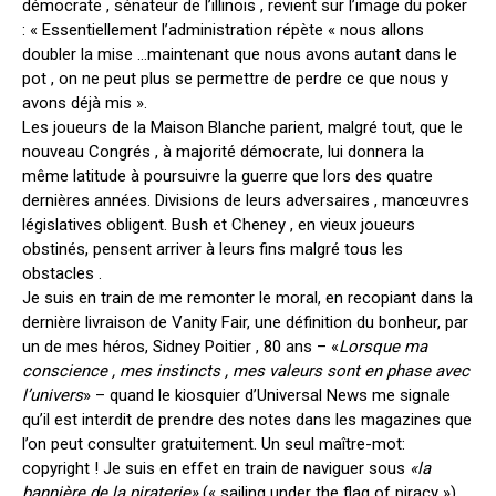
démocrate , sénateur de l’illinois , revient sur l’image du poker
: « Essentiellement l’administration répète « nous allons
doubler la mise …maintenant que nous avons autant dans le
pot , on ne peut plus se permettre de perdre ce que nous y
avons déjà mis ».
Les joueurs de la Maison Blanche parient, malgré tout, que le
nouveau Congrés , à majorité démocrate, lui donnera la
même latitude à poursuivre la guerre que lors des quatre
dernières années. Divisions de leurs adversaires , manœuvres
législatives obligent. Bush et Cheney , en vieux joueurs
obstinés, pensent arriver à leurs fins malgré tous les
obstacles .
Je suis en train de me remonter le moral, en recopiant dans la
dernière livraison de Vanity Fair, une définition du bonheur, par
un de mes héros, Sidney Poitier , 80 ans – «
Lorsque ma
conscience , mes instincts , mes valeurs sont en phase avec
l’univers
» – quand le kiosquier d’Universal News me signale
qu’il est interdit de prendre des notes dans les magazines que
l’on peut consulter gratuitement. Un seul maître-mot:
copyright ! Je suis en effet en train de naviguer sous
«la
bannière de la piraterie»
(« sailing under the flag of piracy »)