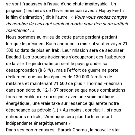
se sont fracassés à l’issue d’une chute impitoyable . Un
pingouin ( les héros de l’hiver américain avec « Happy Feet » ,
le film d’animation ) dit à l’autre : «
Vous vous rendez compte
du nombre de ceux qui seraient morts pour rien si on arrêtait
maintenant .
»
Nous sommes au milieu de cette partie perdant-perdant
lorsque le président Bush annonce la mise : il veut envoyer 21
500 soldats de plus en Irak . Leur mission sera de sécuriser
Bagdad. Les troupes irakiennes s’occuperont des faubourgs
de la ville. Le jeudi matin on sent le pays gronder sa
désapprobation (à 61%) , mais l’effort de guerre ne porte
réellement que sur les épaules de 130 000 familles de
militaires et maintenant 21 500 de plus ! Thomas Friedman
dans son édito du 12-1-07 préconise que nous combattions
tous ensemble « ce qui signifie avec une vraie politique
énergétique , une vraie taxe sur l’essence qui arrète notre
dépendance au pétrole (…) » Au moins , conclut-il , si nous
échouons en Irak , l’Amérique sera plus forte en étant
indépendante énergétiquement «
Dans ses commentaires , Barack Obama , la nouvelle star