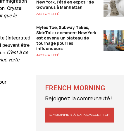
Immigration
New York, l’été en expos : de
Gowanus à Manhattan
on. Crystal
ACTUALITÉ
t que le
Myles Toe, Subway Takes,
SideTalk : comment New York
te (Integrated
est devenu un plateau de
tournage pour les
i peuvent être
influenceurs
. «
C’est à ce
ACTUALITÉ
enue verte
our
FRENCH MORNING
Rejoignez la communauté !
S’ABONNER À LA NEWSLETTER