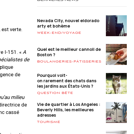
DERNIÈRES NEWS
Nevada City, nouvel eldorado
arty et bohème
 est verte.
WEEK-END/VOYAGE
Quel est le meilleur cannoli de
e I-151. «
A
Boston ?
pécialistes de
BOULANGERIES-PÂTISSERIES
xplique
’agence de
Pourquoi voit-
on rarement des chats dans
les jardins aux États-Unis ?
QUESTION BÊTE
qu’au milieu
Vie de quartier à Los Angeles :
directrice de
Beverly Hills, les meilleures
anc cassé
adresses
TOURISME