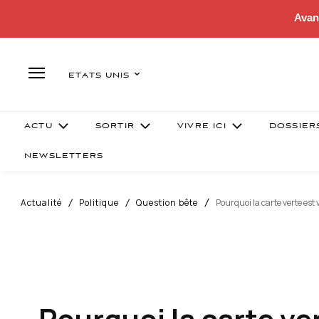
Avan
ETATS UNIS
ACTU
SORTIR
VIVRE ICI
DOSSIER
NEWSLETTERS
Actualité
Politique
Question bête
Pourquoi la carte verte est 
Pourquoi la carte ve