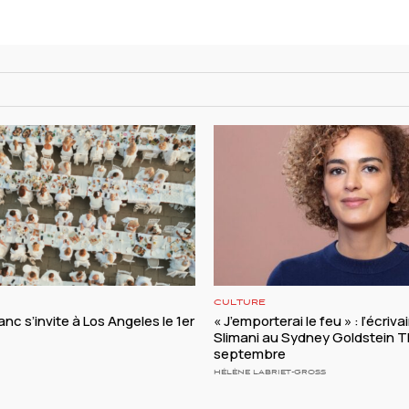
CULTURE
anc s’invite à Los Angeles le 1er
« J’emporterai le feu » : l’écriva
Slimani au Sydney Goldstein T
septembre
HÉLÈNE LABRIET-GROSS