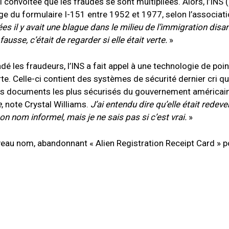
i convoitée que les fraudes se sont multipliées. Alors,
l’INS (
age du formulaire I-151 entre 1952 et 1977, selon l’associati
 il y avait une blague dans le milieu de l’immigration disan
ausse, c’était de regarder si elle était verte.
»
les fraudeurs, l’INS a fait appel à une technologie de poin
e. Celle-ci contient des systèmes de sécurité dernier cri qu
 des documents les plus sécurisés du gouvernement américain
e
, note Crystal Williams.
J’ai entendu dire qu’elle était redev
son nom informel, mais je ne sais pas si c’est vrai.
»
veau nom, abandonnant « Alien Registration Receipt Card » p