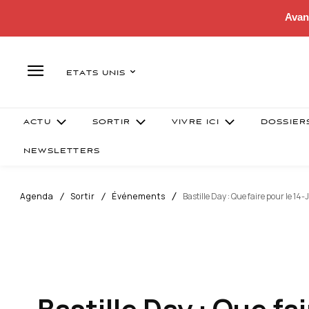
Avan
ETATS UNIS
ACTU
SORTIR
VIVRE ICI
DOSSIER
NEWSLETTERS
Agenda
Sortir
Événements
Bastille Day : Que faire pour le 14
Bastille Day : Que fai