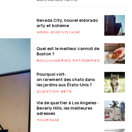
DERNIÈRES NEWS
Nevada City, nouvel eldorado
arty et bohème
WEEK-END/VOYAGE
Quel est le meilleur cannoli de
Boston ?
BOULANGERIES-PÂTISSERIES
Pourquoi voit-
on rarement des chats dans
les jardins aux États-Unis ?
QUESTION BÊTE
Vie de quartier à Los Angeles :
Beverly Hills, les meilleures
adresses
TOURISME