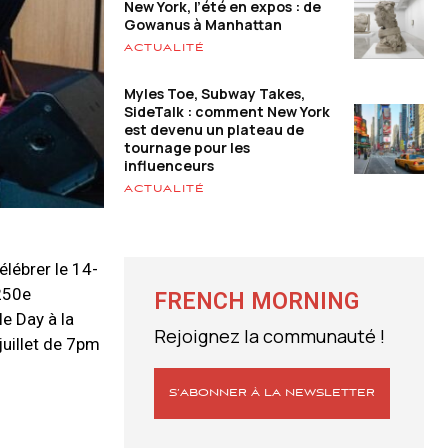
New York, l’été en expos : de
Gowanus à Manhattan
ACTUALITÉ
Myles Toe, Subway Takes,
SideTalk : comment New York
est devenu un plateau de
tournage pour les
influenceurs
ACTUALITÉ
élébrer le 14-
 250e
FRENCH MORNING
e Day à la
Rejoignez la communauté !
juillet de 7pm
S’ABONNER À LA NEWSLETTER