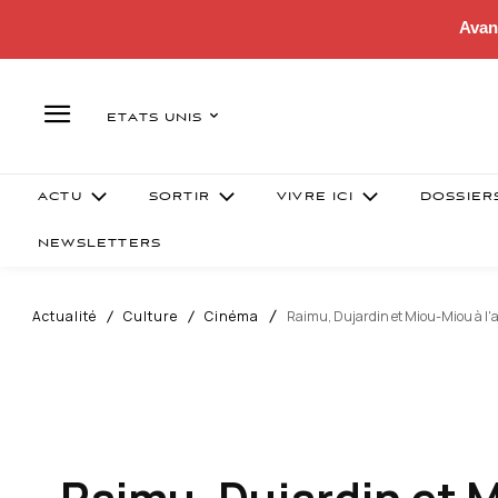
Avan
ETATS UNIS
ACTU
SORTIR
VIVRE ICI
DOSSIER
NEWSLETTERS
Actualité
Culture
Cinéma
Raimu, Dujardin et Miou-Miou à l'a
Raimu, Dujardin et M