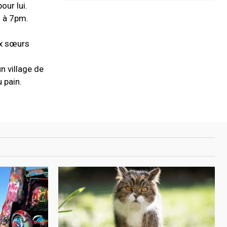
our lui.
s à 7pm.
ux sœurs
n village de
 pain.