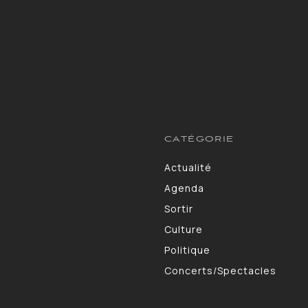
CATÉGORIE
Actualité
13264
Agenda
10130
Sortir
9309
Culture
7190
Politique
4105
Concerts/Spectacles
3578