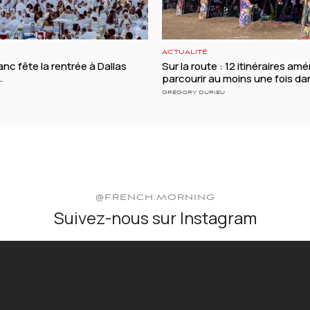
ACTUALITÉ
anc fête la rentrée à Dallas
Sur la route : 12 itinéraires amé
parcourir au moins une fois da
L
GRÉGORY DURIEU
@FRENCH.MORNING
Suivez-nous sur Instagram