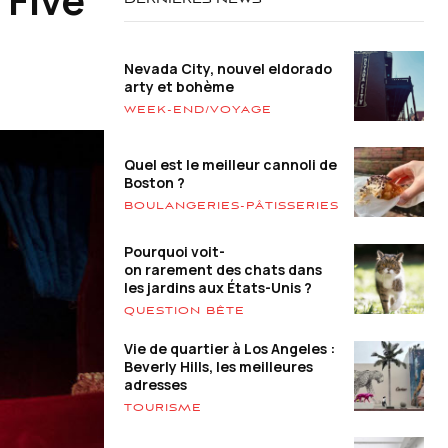
DERNIÈRES NEWS
Nevada City, nouvel eldorado
arty et bohème
WEEK-END/VOYAGE
Quel est le meilleur cannoli de
Boston ?
BOULANGERIES-PÂTISSERIES
Pourquoi voit-
on rarement des chats dans
les jardins aux États-Unis ?
QUESTION BÊTE
Vie de quartier à Los Angeles :
Beverly Hills, les meilleures
adresses
TOURISME