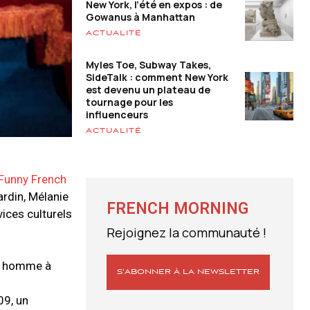
New York, l’été en expos : de
Gowanus à Manhattan
ACTUALITÉ
Myles Toe, Subway Takes,
SideTalk : comment New York
est devenu un plateau de
tournage pour les
influenceurs
ACTUALITÉ
 Funny French
ardin, Mélanie
FRENCH MORNING
vices culturels
Rejoignez la communauté !
Un homme à
S’ABONNER À LA NEWSLETTER
09, un