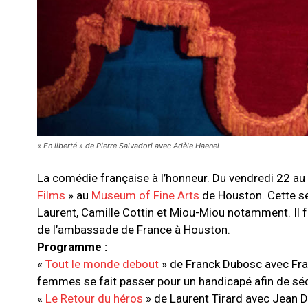
« En liberté » de Pierre Salvadori avec Adèle Haenel
La comédie française à l’honneur. Du vendredi 22 au
Films
» au
Museum of Fine Arts
de Houston. Cette sé
Laurent, Camille Cottin et Miou-Miou notamment. Il fa
de l’ambassade de France à Houston.
Programme :
«
Tout le monde debout
» de Franck Dubosc avec Fr
femmes se fait passer pour un handicapé afin de séd
«
Le Retour du héros
» de Laurent Tirard avec Jean D