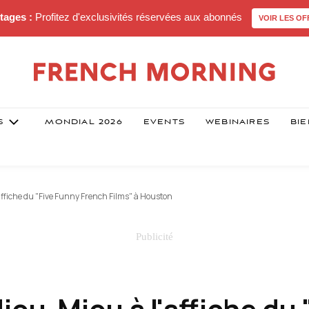
tages :
Profitez d'exclusivités réservées aux abonnés
VOIR LES OF
S
MONDIAL 2026
EVENTS
WEBINAIRES
BIE
ffiche du "Five Funny French Films" à Houston
iou-Miou à l'affiche du 