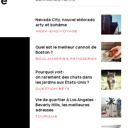
DERNIÈRES NEWS
Nevada City, nouvel eldorado
arty et bohème
WEEK-END/VOYAGE
Quel est le meilleur cannoli de
Boston ?
BOULANGERIES-PÂTISSERIES
Pourquoi voit-
on rarement des chats dans
les jardins aux États-Unis ?
QUESTION BÊTE
Vie de quartier à Los Angeles :
Beverly Hills, les meilleures
adresses
TOURISME