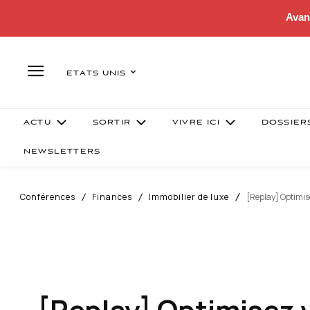
Avan
ETATS UNIS
ACTU
SORTIR
VIVRE ICI
DOSSIER
NEWSLETTERS
Conférences
Finances
Immobilier de luxe
[Replay] Optimise
[Replay] Optimisez 