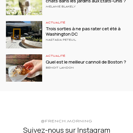
chats dans les jardins aux États-Unis ?
MELANIE BLAKELY
ACTUALITÉ
Trois sorties à ne pas rater cet été à
Washington DC
NASTASIA PETEUIL
ACTUALITÉ
Quel est le meilleur cannoli de Boston ?
BENOIT LANDON
@FRENCH.MORNING
Suivez-nous sur Instagram