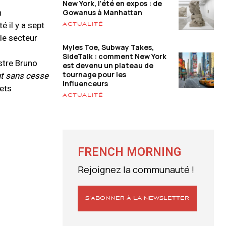
New York, l’été en expos : de
Gowanus à Manhattan
n
é il y a sept
ACTUALITÉ
 le secteur
Myles Toe, Subway Takes,
SideTalk : comment New York
lustre Bruno
est devenu un plateau de
tournage pour les
ant sans cesse
influenceurs
jets
ACTUALITÉ
FRENCH MORNING
Rejoignez la communauté !
S’ABONNER À LA NEWSLETTER