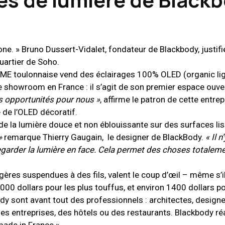
ne. » Bruno Dussert-Vidalet, fondateur de Blackbody, justifie
uartier de Soho.
 PME toulonnaise vend des éclairages 100% OLED (organic li
e showroom en France : il s’agit de son premier espace ouve
es opportunités pour nous »
, affirme le patron de cette entrep
de l’OLED décoratif.
de la lumière douce et non éblouissante sur des surfaces lis
»
remarque Thierry Gaugain, le designer de BlackBody.
« Il n
egarder la lumière en face. Cela permet des choses totaleme
ères suspendues à des fils, valent le coup d’œil – même s’i
 000 dollars pour les plus touffus, et environ 1400 dollars po
body sont avant tout des professionnels : architectes, designe
 des entreprises, des hôtels ou des restaurants. Blackbody ré