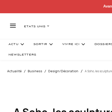
Avan
ETATS UNIS
ACTU
SORTIR
VIVRE ICI
DOSSIER
NEWSLETTERS
Actualité
Business
Design/Décoration
A Soho, les sculptur
A Soho, les sculptu