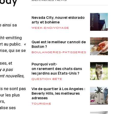
DERNIÈRES NEWS
Nevada City, nouvel eldorado
arty et bohème
 ainsi sa
WEEK-END/VOYAGE
ght-emitting
Quel est le meilleur cannoli de
rt au public.
«
Boston ?
rise, qui se se
BOULANGERIES-PÂTISSERIES
ses, et
Pourquoi voit-
on rarement des chats dans
’y a pas
les jardins aux États-Unis ?
nt nouvelles,
QUESTION BÊTE
ls ne sont pas
Vie de quartier à Los Angeles :
Beverly Hills, les meilleures
ur les plus
adresses
rs,
TOURISME
alise ses