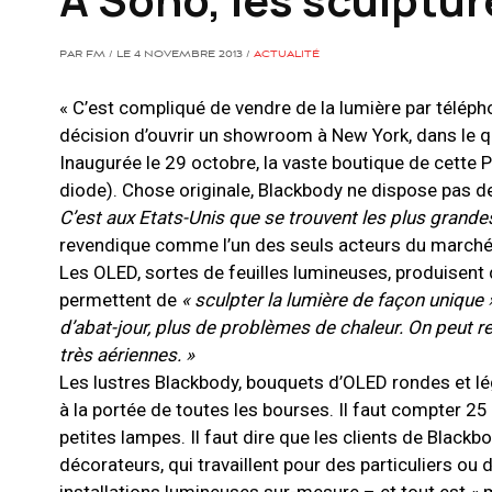
PAR FM / LE 4 NOVEMBRE 2013 /
ACTUALITÉ
« C’est compliqué de vendre de la lumière par télépho
décision d’ouvrir un showroom à New York, dans le q
Inaugurée le 29 octobre, la vaste boutique de cette
diode). Chose originale, Blackbody ne dispose pas d
C’est aux Etats-Unis que se trouvent les plus grand
revendique comme l’un des seuls acteurs du marché 
Les OLED, sortes de feuilles lumineuses, produisent 
permettent de
« sculpter la lumière de façon unique 
d’abat-jour, plus de problèmes de chaleur. On peut r
très aériennes. »
Les lustres Blackbody, bouquets d’OLED rondes et lég
à la portée de toutes les bourses. Il faut compter 25
petites lampes. Il faut dire que les clients de Black
décorateurs, qui travaillent pour des particuliers ou