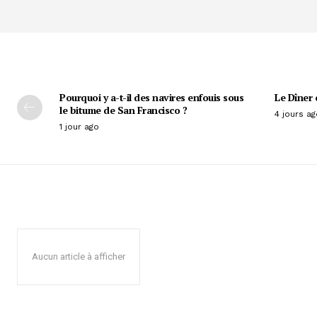
Pourquoi y a-t-il des navires enfouis sous
Le Dîner 
le bitume de San Francisco ?
4 jours ag
1 jour ago
Aucun article à afficher