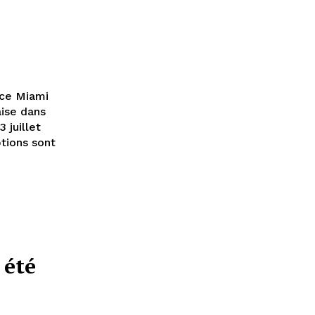
nce Miami
aise dans
 juillet
ptions sont
 été