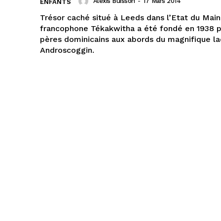
Alexis Buisson
-
17 Mars 2014
ENFANTS
Trésor caché situé à Leeds dans l’Etat du Mai
francophone Tékakwitha a été fondé en 1938 p
pères dominicains aux abords du magnifique la
Androscoggin.