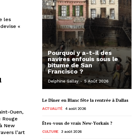
e les
 devise «
Pourquoi y a-t-il des
navires enfouis sous le
bitume de San
Francisco ?
u
Delphine Gallay
-
5 Août 2026
Le Dîner en Blanc fête la rentrée à Dallas
ACTUALITÉ
4 août 2026
aint-Ouen,
c Rouge
Êtes-vous de vrais New-Yorkais ?
 à New
ravers l’art
CULTURE
3 août 2026