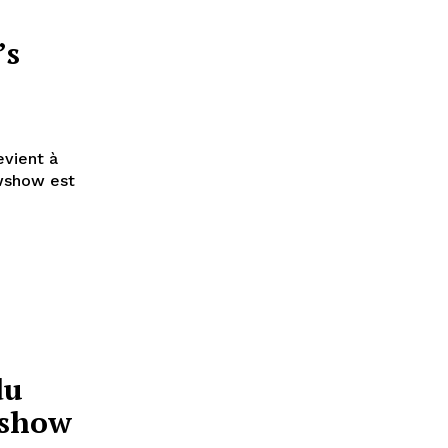
’s
evient à
owshow est
du
 show