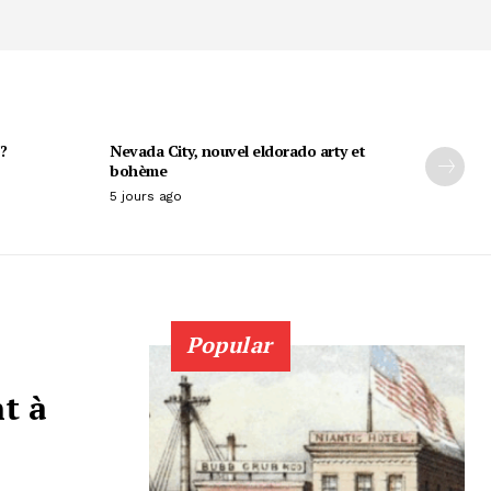
?
Nevada City, nouvel eldorado arty et
bohème
5 jours ago
Popular
nt à