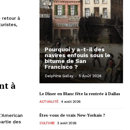
e retour à
uristes,
Pourquoi y a-t-il des
navires enfouis sous le
bitume de San
Francisco ?
n
Delphine Gallay
-
5 Août 2026
nt à
Le Dîner en Blanc fête la rentrée à Dallas
ACTUALITÉ
4 août 2026
Êtes-vous de vrais New-Yorkais ?
 l'American
partie des
CULTURE
3 août 2026