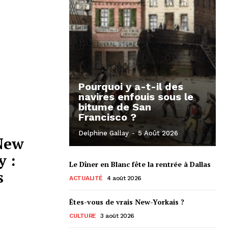
Pourquoi y a-t-il des
navires enfouis sous le
bitume de San
Francisco ?
Delphine Gallay
-
5 Août 2026
 New
y :
Le Dîner en Blanc fête la rentrée à Dallas
s
ACTUALITÉ
4 août 2026
Êtes-vous de vrais New-Yorkais ?
CULTURE
3 août 2026