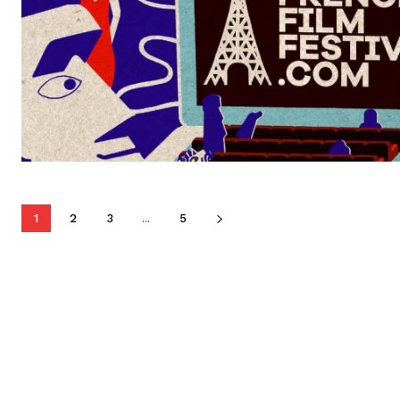
1
2
3
...
5