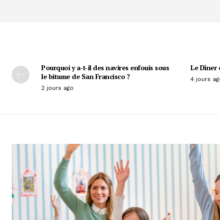
Pourquoi y a-t-il des navires enfouis sous
Le Dîner 
le bitume de San Francisco ?
4 jours ag
2 jours ago