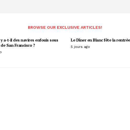
BROWSE OUR EXCLUSIVE ARTICLES!
y a-t-il des navires enfouis sous
Le Dîner en Blanc fête la rentrée
 de San Francisco ?
5 jours ago
o