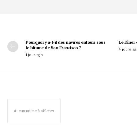
Pourquoi y a-t-il des navires enfouis sous
Le Dîner 
le bitume de San Francisco ?
4 jours ag
1 jour ago
Aucun article à afficher