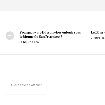
Pourquoi y a-t-il des navires enfouis sous
Le Dîner 
le bitume de San Francisco ?
3 jours ag
14 heures ago
Aucun article à afficher