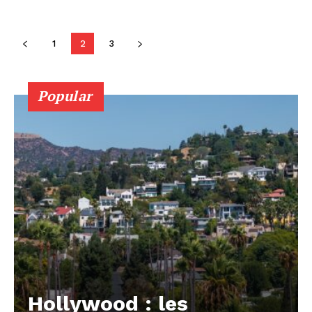
1
2
3
Popular
Hollywood : les