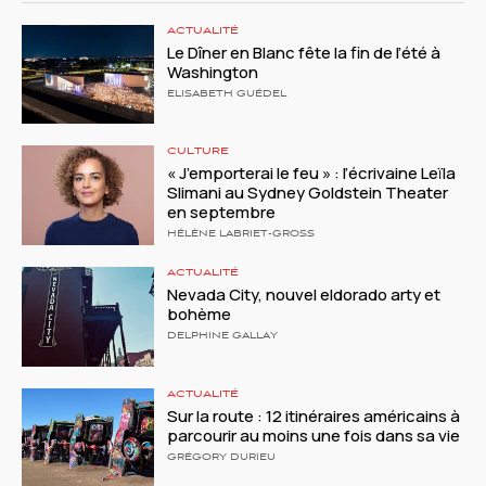
ACTUALITÉ
Le Dîner en Blanc fête la fin de l’été à
Washington
ELISABETH GUÉDEL
CULTURE
« J’emporterai le feu » : l’écrivaine Leïla
Slimani au Sydney Goldstein Theater
en septembre
HÉLÈNE LABRIET-GROSS
ACTUALITÉ
Nevada City, nouvel eldorado arty et
bohème
DELPHINE GALLAY
ACTUALITÉ
Sur la route : 12 itinéraires américains à
parcourir au moins une fois dans sa vie
GRÉGORY DURIEU