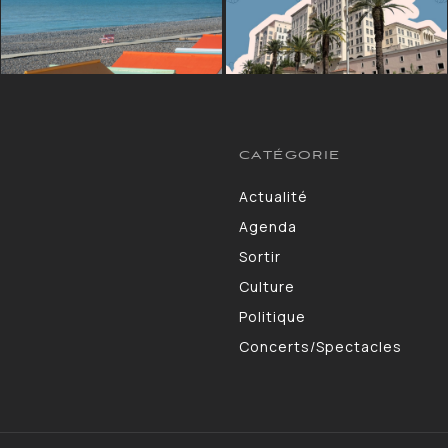
CATÉGORIE
Actualité
13264
Agenda
10130
Sortir
9309
Culture
7190
Politique
4105
Concerts/Spectacles
3578