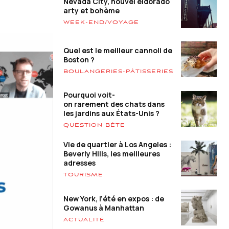
Nevada City, nouvel eldorado
arty et bohème
WEEK-END/VOYAGE
Quel est le meilleur cannoli de
Boston ?
BOULANGERIES-PÂTISSERIES
Pourquoi voit-
on rarement des chats dans
les jardins aux États-Unis ?
QUESTION BÊTE
Vie de quartier à Los Angeles :
Beverly Hills, les meilleures
adresses
TOURISME
New York, l’été en expos : de
Gowanus à Manhattan
ACTUALITÉ