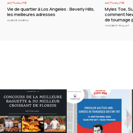
ACTUALITÉ
ACTUALITÉ
Vie de quartier à Los Angeles : Beverly Hills,
Myles Toe, S
les meilleures adresses
comment New 
de tournage p
ALEXIS CHENU
VINCENT PIALAT