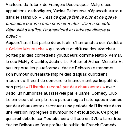
Visiteurs du futur » de François Descraques. Malgré ces
apparitions cathodiques, Yacine Belhousse s’épanouit surtout
dans le stand up.
« C’est ce que je fais le plus et ce que je
considère comme mon premier métier. J’aime ce côté
dépouillé d’artifice, l’authenticité et l’adresse directe au
public »
.
Aujourd’hui, il fait partie du collectif d’humoristes sur Youtube
« Golden Moustache »
qui produit et diffuse des sketches
portés par des comédiens youtubeurs comme Natoo, Kemar,
le duo McFly & Carlito, Justine Le Pottier et Adrien Ménielle. Et
peu importe les plateformes, Yacine Belhousse transmet
son humour surréaliste inspiré des traquas quotidiens
modernes. Il vient de conclure le financement participatif de
son projet
« l’Histoire raconté par des chaussettes »
avec
Dedo, un humoriste aussi révélé par le Jamel Comedy Club.
Le principe est simple : des personnages historiques incarnés
par des chaussettes racontent une période de l’Histoire dans
une version imprégnée d’humour noir et loufoque. Ce projet
qui avait débuté sur Youtube sera diffusé en DVD à la rentrée.
Yacine Belhousse fera profiter le public du French Comedy