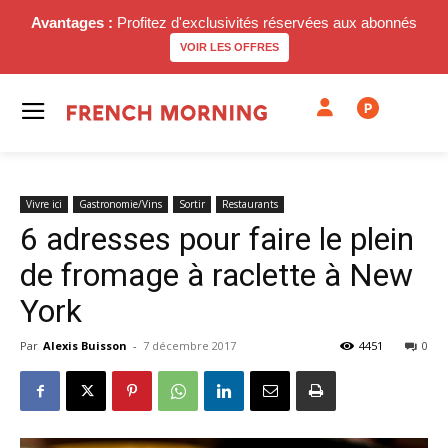
Avantages :
Profitez d'exclusivités réservées aux abonnés
VOIR LES OFFRES
P
Vivre ici
Gastronomie/Vins
Sortir
Restaurants
6 adresses pour faire le plein
de fromage à raclette à New
York
Par
Alexis Buisson
-
7 décembre 2017
4451
0