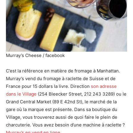
Murray’s Cheese / facebook
Le
C’est la référence en matière de fromage à Manhattan.
ve
Murray’s vend du fromage à raclette de Suisse et de
tro
France pour 15 dollars la livre. Direction
son adresse
He
dans le Village
(254 Bleecker Street, 212 243 3289) ou le
Ver
Grand Central Market (89 E 42nd St), le marché de la
fr
gare où la marque est présente. Dans sa boutique du
do
Village, vous trouverez aussi de quoi faire le plein de
ba
charcuterie. Vous avez besoin d’une machine à raclette ?
85
Murray’s en vend en ligne.