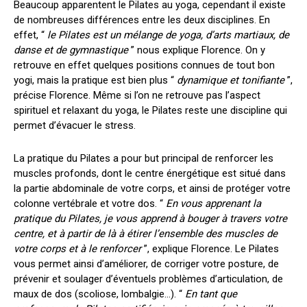
Beaucoup apparentent
le Pilates
au yoga, cependant il existe
de nombreuses différences entre les deux disciplines. En
effet, “
le Pilates
est
un mélange de yoga, d’arts martiaux, de
danse et de gymnastique
” nous explique Florence. On y
retrouve en effet quelques positions connues de tout bon
yogi, mais la pratique est bien plus “
dynamique et tonifiante
”
,
précise Florence. M
ême
si l’on ne retrouve pas l’aspect
spirituel et relaxant du yoga,
le Pilates
reste
une discipline
qui
permet d’évacuer le stress
.
La pratique
du Pilates
a pour but principal
de renforcer les
muscles profonds
, dont
le centre énergétique est situé
dans
la
partie abdominale de votre corps
, et ainsi de protéger votre
colonne vertébrale et votre dos. “
En vous apprenant la
pratique
du Pilates
, je vous apprend à bouger à travers votre
centre
, et à partir de là à étirer
l’ensemble des muscles de
votre corps et à le renforcer
”, explique Florence.
Le Pilates
vous
permet
ainsi d’améliorer,
de corriger
votre posture,
de
prévenir et soulager
d’éventuels problèmes d’articulation, de
maux de dos (scoliose, lombalgie…). “
En tant que