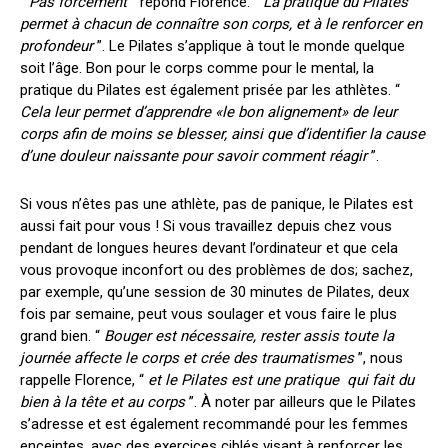
“
Pas forcément
” répond Florence. “
La pratique
du Pilates
permet à
chacun
de connaître son corps, et
à
le renforcer en
profondeur
”.
Le Pilates s’applique à tout le monde quelque
soit l’âge
.
Bon pour le corps comme pour le mental
, la
pratique
du Pilates
est également prisée par les athlètes. “
Cela leur permet d’apprendre «le bon alignement» de leur
corps afin de moins se blesser, ainsi que d’identifier la cause
d’une douleur naissante pour savoir comment réagir
”.
Si vous n’êtes pas une athlète, pas de panique,
le Pilates est
aussi
fait
pour vous ! Si vous travaillez depuis chez vous
pendant
de
longues heures devant l’ordinateur
et que cela
vous provoque inconfort
ou des problèmes de dos
; sachez,
par exemple, qu’une session de 30 minutes de
Pilates
, deux
fois par semaine, peut vous
soulager et vous
faire le plus
grand bien. “
B
ouger est nécessaire, rester assis toute la
journée affecte le corps et crée des traumatismes
”, nous
rappelle Florence, “
et
le Pilates
est une pratique
qui fait du
bien à la tête et au corps
”.
À noter par ailleurs que
le
Pilates
s’adresse et est également
recommandé pour les femmes
enceintes, avec des exercices ciblés
visant à renforcer
les