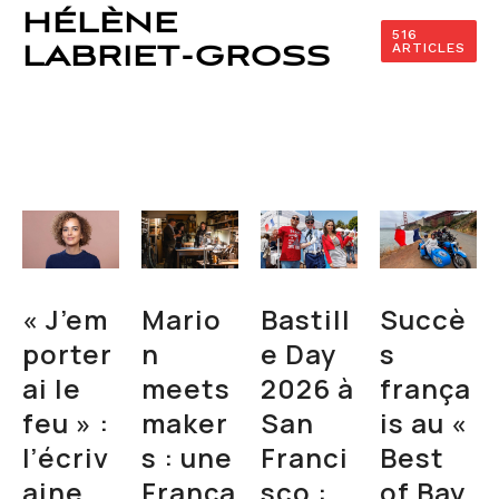
HÉLÈNE
516
ARTICLES
LABRIET-GROSS
« J’em
Mario
Bastill
Succè
porter
n
e Day
s
ai le
meets
2026 à
frança
feu » :
maker
San
is au «
l’écriv
s : une
Franci
Best
aine
França
sco :
of Bay