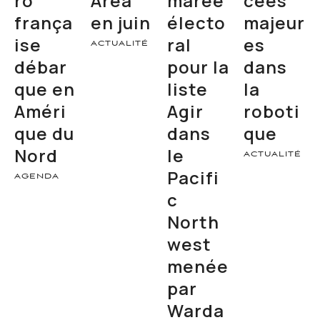
ro
Area
marée
cées
frança
en juin
électo
majeur
ise
ral
es
ACTUALITÉ
débar
pour la
dans
que en
liste
la
Améri
Agir
roboti
que du
dans
que
Nord
le
ACTUALITÉ
Pacifi
AGENDA
c
North
west
menée
par
Warda