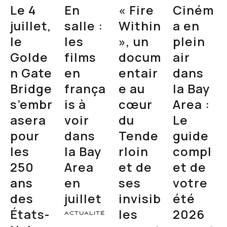
Le 4
En
« Fire
Ciném
juillet,
salle :
Within
a en
le
les
», un
plein
Golde
films
docum
air
n Gate
en
entair
dans
Bridge
frança
e au
la Bay
s’embr
is à
cœur
Area :
asera
voir
du
Le
pour
dans
Tende
guide
les
la Bay
rloin
compl
250
Area
et de
et de
ans
en
ses
votre
des
juillet
invisib
été
États-
les
2026
ACTUALITÉ