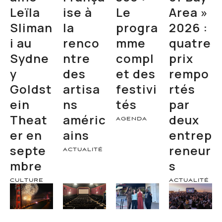
Leïla
ise à
Le
Area »
Sliman
la
progra
2026 :
i au
renco
mme
quatre
Sydne
ntre
compl
prix
y
des
et des
rempo
Goldst
artisa
festivi
rtés
ein
ns
tés
par
Theat
améric
deux
AGENDA
er en
ains
entrep
septe
reneur
ACTUALITÉ
mbre
s
CULTURE
ACTUALITÉ