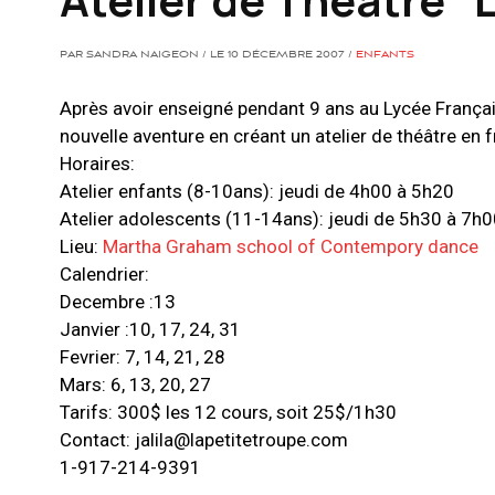
PAR SANDRA NAIGEON / LE 10 DÉCEMBRE 2007 /
ENFANTS
Après avoir enseigné pendant 9 ans au Lycée França
nouvelle aventure en créant un atelier de théâtre en
Horaires:
Atelier enfants (8-10ans): jeudi de 4h00 à 5h20
Atelier adolescents (11-14ans): jeudi de 5h30 à 7h
Lieu:
Martha Graham school of Contempory dance
Calendrier:
Decembre :13
Janvier :10, 17, 24, 31
Fevrier: 7, 14, 21, 28
Mars: 6, 13, 20, 27
Tarifs: 300$ les 12 cours, soit 25$/1h30
Contact:
jalila@lapetitetroupe.com
1-917-214-9391