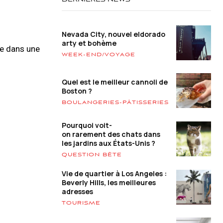
DERNIÈRES NEWS
Nevada City, nouvel eldorado
arty et bohème
ce dans une
WEEK-END/VOYAGE
Quel est le meilleur cannoli de
Boston ?
BOULANGERIES-PÂTISSERIES
Pourquoi voit-
on rarement des chats dans
les jardins aux États-Unis ?
QUESTION BÊTE
Vie de quartier à Los Angeles :
Beverly Hills, les meilleures
adresses
TOURISME