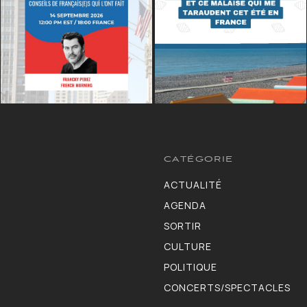
CATÉGORIE
ACTUALITÉ
13264
AGENDA
10130
SORTIR
9309
CULTURE
7190
POLITIQUE
4105
CONCERTS/SPECTACLES