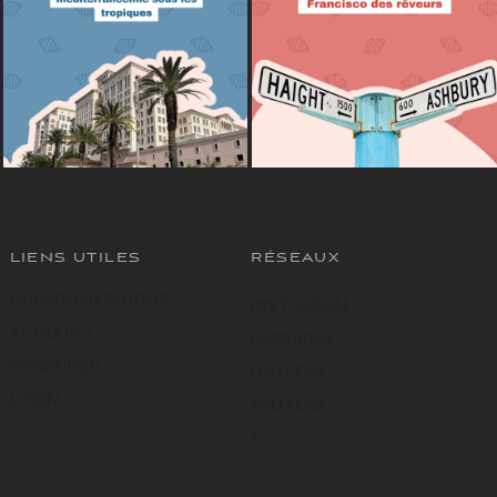
LIENS UTILES
RÉSEAUX
QUI SOMMES-NOUS?
INSTAGRAM
ACCOUNT
FACEBOOK
S’ABONNER
LINKEDIN
LOGIN
YOUTUBE
X