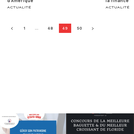
d’Amérique
la finance
ACTUALITÉ
ACTUALITÉ
1
...
48
49
50