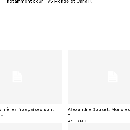
notamment pour TV5 Monde et Canal+.
s mères françaises sont
Alexandre Douzet, Monsie
s…
+
ACTUALITÉ