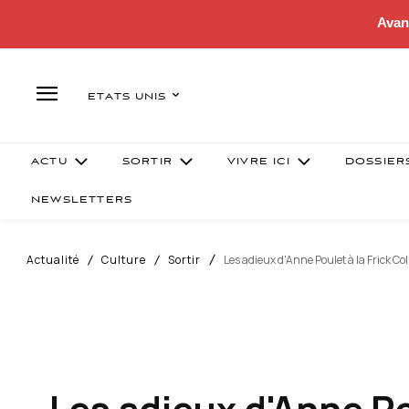
Avan
ETATS UNIS
ACTU
SORTIR
VIVRE ICI
DOSSIER
NEWSLETTERS
Actualité
Culture
Sortir
Les adieux d'Anne Poulet à la Frick Col
Les adieux d'Anne Po