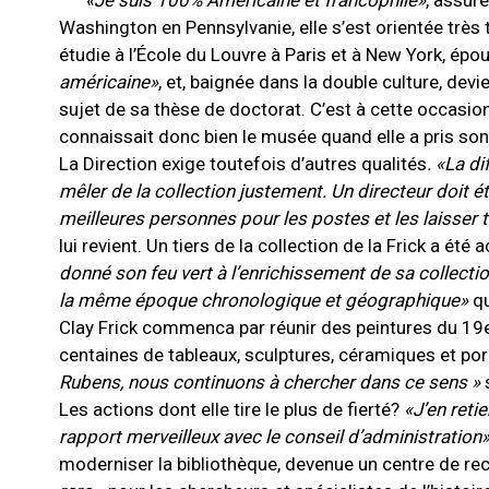
«Je suis 100% Américaine et francophile»
, assur
Washington en Pennsylvanie, elle s’est orientée très t
étudie à l’École du Louvre à Paris et à New York, ép
américaine»
, et, baignée dans la double culture, de
sujet de sa thèse de doctorat. C’est à cette occasion
connaissait donc bien le musée quand elle a pris son
La Direction exige toutefois d’autres qualités
. «La di
mêler de la collection justement. Un directeur doit éta
meilleures personnes pour les postes et les laisser t
lui revient. Un tiers de la collection de la Frick a ét
donné son feu vert à l’enrichissement de sa collecti
la même époque chronologique et géographique»
qu
Clay Frick commenca par réunir des peintures du 19e
centaines de tableaux, sculptures, céramiques et po
Rubens, nous continuons à chercher dans ce sens »
Les actions dont elle tire le plus de fierté?
«J’en reti
rapport merveilleux avec le conseil d’administration
moderniser la bibliothèque, devenue un centre de r