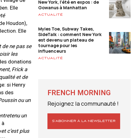
t village de
New York, l’été en expos : de
Gowanus à Manhattan
éen. Elle
eté
ACTUALITÉ
 de Houdon),
Myles Toe, Subway Takes,
ection. Elle
SideTalk : comment New York
est devenu un plateau de
tournage pour les
st de ne pas se
influenceurs
isir les
ACTUALITÉ
 des donations
ent, Frick a
qualité et de
ge: si Henry
FRENCH MORNING
ns des
 Poussin ou un
Rejoignez la communauté !
entretenu un
S’ABONNER À LA NEWSLETTER
 à
«
et c’est plus