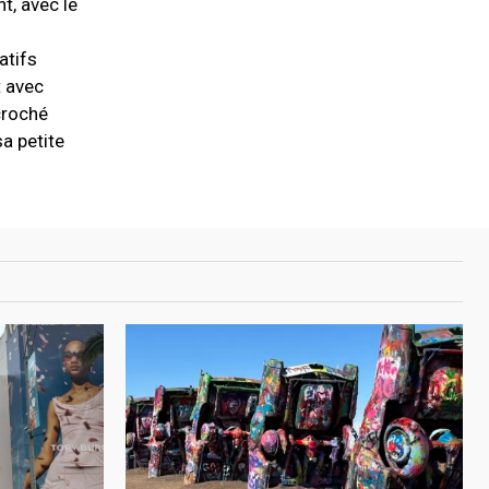
t, avec le
atifs
 avec
ccroché
sa petite