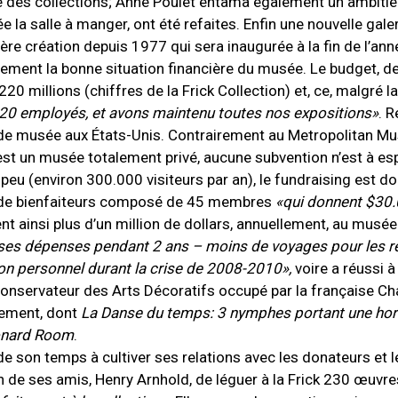
oire des collections; Anne Poulet entama également un ambiti
 la salle à manger, ont été refaites. Enfin une nouvelle gale
ière création depuis 1977 qui sera inaugurée à la fin de l’ann
ainement la bonne situation financière du musée. Le budget, 
20 millions (chiffres de la Frick Collection) et, ce, malgré la
20 employés, et avons maintenu toutes nos expositions
»
. R
rs de musée aux États-Unis. Contrairement au Metropolitan M
ion est un musée totalement privé, aucune subvention n’est à 
peu (environ 300.000 visiteurs par an), le fundraising est do
lub de bienfaiteurs composé de 45 membres
«qui donnent $30.
t ainsi plus d’un million de dollars, annuellement, au musée
e ses dépenses pendant 2 ans – moins de voyages pour les r
 son personnel durant la crise de 2008-2010»,
voire a réussi 
onservateur des Arts Décoratifs occupé par la française Ch
alement, dont
La Danse du temps: 3 nymphes portant une hor
onard Room
.
de son temps à cultiver ses relations avec les donateurs et l
’un de ses amis, Henry Arnhold, de léguer à la Frick 230 œuvr