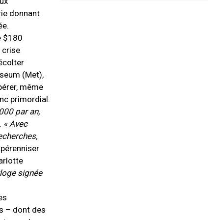
eux
rie donnant
ée.
de $180
 crise
écolter
useum (Met),
espérer, même
nc primordial.
000 par an,
.
« Avec
echerches,
à pérenniser
arlotte
loge signée
es
es – dont des