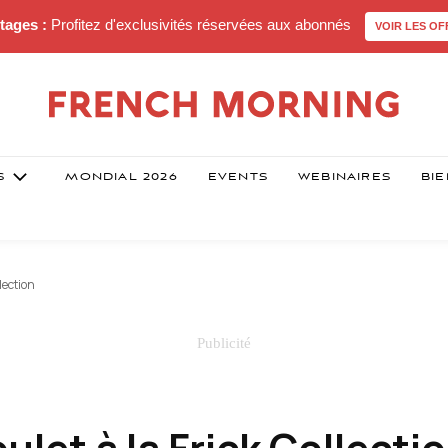
tages :
Profitez d'exclusivités réservées aux abonnés
VOIR LES OF
S
MONDIAL 2026
EVENTS
WEBINAIRES
BIE
lection
ulet à la Frick Collecti