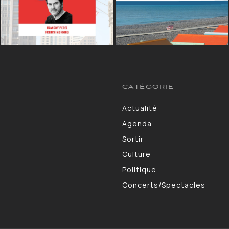
CATÉGORIE
Actualité
13264
Agenda
10130
Sortir
9309
Culture
7190
Politique
4105
Concerts/Spectacles
3578