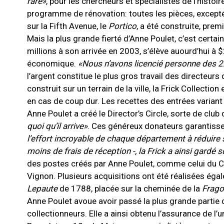
rare
»
, pour les chercheurs et spécialistes de l’hist
programme de rénovation: toutes les pièces, exceptée
sur la Fifth Avenue, le
Portico
, a été construite, prem
Mais la plus grande fierté d’Anne Poulet, c’est cert
millions à son arrivée en 2003, s’élève auourd’hui à $2
économique.
«Nous n’avons licencié personne des 2
l’argent constitue le plus gros travail des directeu
construit sur un terrain de la ville, la Frick Collect
en cas de coup dur. Les recettes des entrées variant 
Anne Poulet a créé le Director’s Circle, sorte de c
quoi qu’il arrive»
. Ces généreux donateurs garantissen
l’effort incroyable de chaque département à réduir
moins de frais de réception -, la Frick a ainsi gardé
des postes créés par Anne Poulet, comme celui du C
Vignon. Plusieurs acquisitions ont été réalisées ég
Lepaute
de 1788, placée sur la cheminée de la
Frag
Anne Poulet avoue avoir passé la plus grande partie 
collectionneurs. Elle a ainsi obtenu l’assurance de l