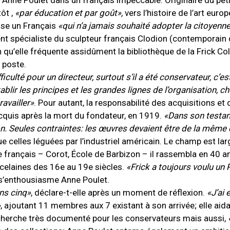
e Anne Poulet dans un français impeccable. Originaire du peti
ôt ,
«
par éducation et par goût
»
,
vers l’histoire de l’art europ
ouse un Français
«qui n’a jamais souhaité adopter la citoyenn
vient spécialiste du sculpteur français Clodion (contemporain
 qu’elle fréquente assidûment la bibliothèque de la Frick Coll
 poste.
fficulté pour un directeur, surtout s’il a été conservateur, c’e
blir les principes et les grandes lignes de l’organisation, cho
ravailler»
. Pour autant, la responsabilité des acquisitions et
é acquis après la mort du fondateur, en 1919.
«Dans son testam
on. Seules contraintes: les œuvres devaient être de la même 
e celles léguées par l’industriel américain. Le champ est lar
 français – Corot, École de Barbizon – il rassembla en 40 a
rcelaines des 16e au 19e siècles.
«Frick a toujours voulu un
s’enthousiasme Anne Poulet.
ens cinq»
, déclare-t-elle après un moment de réflexion.
«J’ai 
»
, ajoutant 11 membres aux 7 existant à son arrivée; elle aida
echerche très documenté pour les conservateurs mais aussi,