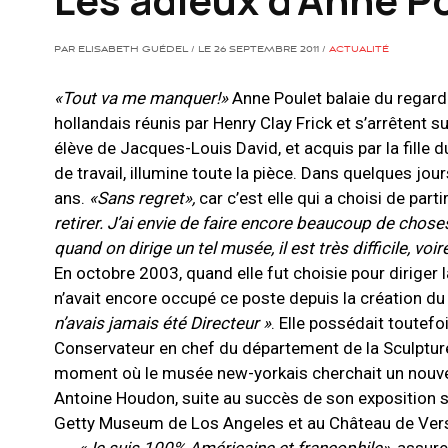
PAR ELISABETH GUÉDEL / LE 26 SEPTEMBRE 2011 /
ACTUALITÉ
«Tout va me manquer
!
»
Anne Poulet balaie du regard 
hollandais réunis par Henry Clay Frick et s’arrêtent sur
élève de Jacques-Louis David, et acquis par la fille 
de travail, illumine toute la pièce. Dans quelques jou
ans.
«Sans regret»,
car c’est elle qui a choisi de partir
retirer. J’ai envie de faire encore beaucoup de chos
quand on dirige un tel musée, il est très difficile, voi
En octobre 2003, quand elle fut choisie pour diriger 
n’avait encore occupé ce poste depuis la création d
n’avais jamais été Directeur »
. Elle possédait toutefo
Conservateur en chef du département de la Sculptur
moment où le musée new-yorkais cherchait un nouveau
Antoine Houdon, suite au succès de son exposition su
Getty Museum de Los Angeles et au Château de Vers