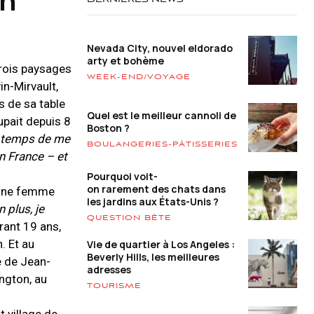
DERNIÈRES NEWS
Nevada City, nouvel eldorado
arty et bohème
trois paysages
WEEK-END/VOYAGE
in-Mirvault,
s de sa table
Quel est le meilleur cannoli de
cupait depuis 8
Boston ?
st temps de me
BOULANGERIES-PÂTISSERIES
n France – et
Pourquoi voit-
on rarement des chats dans
ucune femme
les jardins aux États-Unis ?
n plus, je
QUESTION BÊTE
rant 19 ans,
. Et au
Vie de quartier à Los Angeles :
Beverly Hills, les meilleures
e de Jean-
adresses
ngton, au
TOURISME