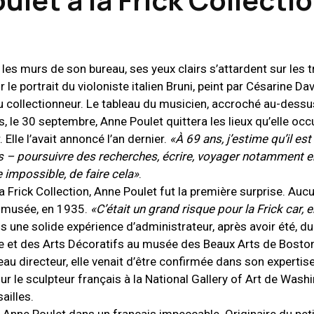
les murs de son bureau, ses yeux clairs s’attardent sur les 
 le portrait du violoniste italien Bruni, peint par Césarine Dav
du collectionneur. Le tableau du musicien, accroché au-dessu
rs, le 30 septembre, Anne Poulet quittera les lieux qu’elle oc
. Elle l’avait annoncé l’an dernier.
«À 69 ans, j’estime qu’il e
es – poursuivre des recherches, écrire, voyager notamment e
re impossible, de faire cela»
.
la Frick Collection, Anne Poulet fut la première surprise. A
u musée, en 1935.
«C’était un grand risque pour la Frick car, e
is une solide expérience d’administrateur, après avoir été, du
e et des Arts Décoratifs au musée des Beaux Arts de Boston
 directeur, elle venait d’être confirmée dans son expertis
r le sculpteur français à la National Gallery of Art de Washi
ailles.