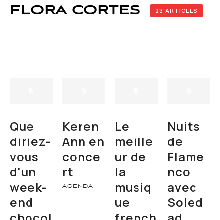
FLORA CORTES
23 ARTICLES
Que
Keren
Le
Nuits
diriez-
Ann en
meille
de
vous
conce
ur de
Flame
d'un
rt
la
nco
week-
musiq
avec
AGENDA
end
ue
Soled
chocol
french
ad