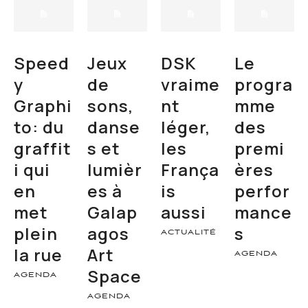
Speed
Jeux
DSK
Le
y
de
vraime
progra
Graphi
sons,
nt
mme
to: du
danse
léger,
des
graffit
s et
les
premi
i qui
lumièr
França
ères
en
es à
is
perfor
met
Galap
aussi
mance
plein
agos
s
ACTUALITÉ
la rue
Art
AGENDA
Space
AGENDA
AGENDA