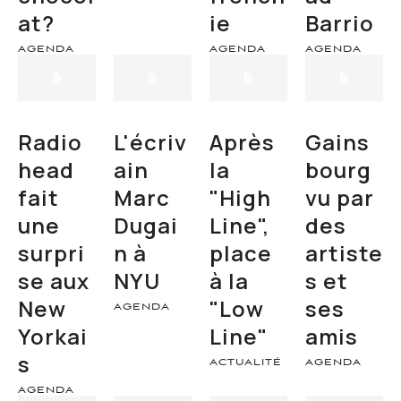
at?
ie
Barrio
AGENDA
AGENDA
AGENDA
Radio
L'écriv
Après
Gains
head
ain
la
bourg
fait
Marc
"High
vu par
une
Dugai
Line",
des
surpri
n à
place
artiste
se aux
NYU
à la
s et
New
"Low
ses
AGENDA
Yorkai
Line"
amis
s
ACTUALITÉ
AGENDA
AGENDA