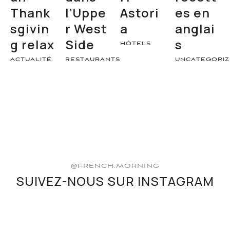
Thank
l’Uppe
Astori
es en
sgivin
r West
a
anglai
g relax
Side
s
HÔTELS
ACTUALITÉ
RESTAURANTS
UNCATEGORI
@FRENCH.MORNING
SUIVEZ-NOUS SUR INSTAGRAM