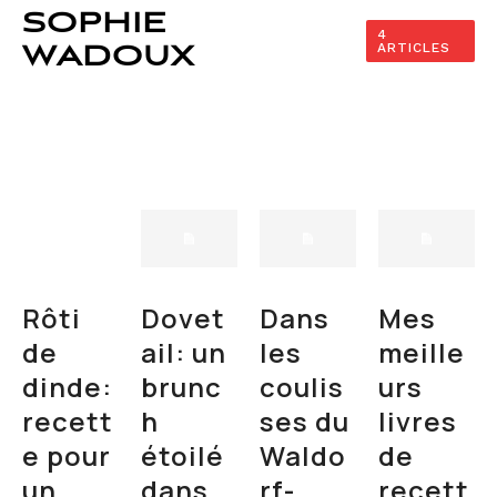
SOPHIE
4
ARTICLES
WADOUX
Rôti
Dovet
Dans
Mes
de
ail: un
les
meille
dinde:
brunc
coulis
urs
recett
h
ses du
livres
e pour
étoilé
Waldo
de
un
dans
rf-
recett