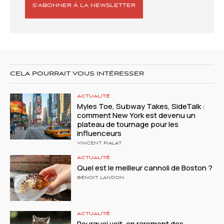
S’ABONNER À LA NEWSLETTER
CELA POURRAIT VOUS INTÉRESSER
ACTUALITÉ
Myles Toe, Subway Takes, SideTalk :
comment New York est devenu un
plateau de tournage pour les
influenceurs
VINCENT PIALAT
ACTUALITÉ
Quel est le meilleur cannoli de Boston ?
BENOIT LANDON
ACTUALITÉ
Pourquoi voit-on rarement des