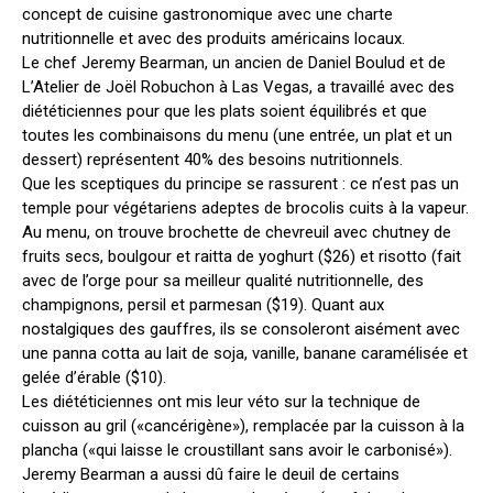
concept de cuisine gastronomique avec une charte
nutritionnelle et avec des produits américains locaux.
Le chef Jeremy Bearman, un ancien de Daniel Boulud et de
L’Atelier de Joël Robuchon à Las Vegas, a travaillé avec des
diététiciennes pour que les plats soient équilibrés et que
toutes les combinaisons du menu (une entrée, un plat et un
dessert) représentent 40% des besoins nutritionnels.
Que les sceptiques du principe se rassurent : ce n’est pas un
temple pour végétariens adeptes de brocolis cuits à la vapeur.
Au menu, on trouve brochette de chevreuil avec chutney de
fruits secs, boulgour et raitta de yoghurt ($26) et risotto (fait
avec de l’orge pour sa meilleur qualité nutritionnelle, des
champignons, persil et parmesan ($19). Quant aux
nostalgiques des gauffres, ils se consoleront aisément avec
une panna cotta au lait de soja, vanille, banane caramélisée et
gelée d’érable ($10).
Les diététiciennes ont mis leur véto sur la technique de
cuisson au gril («cancérigène»), remplacée par la cuisson à la
plancha («qui laisse le croustillant sans avoir le carbonisé»).
Jeremy Bearman a aussi dû faire le deuil de certains