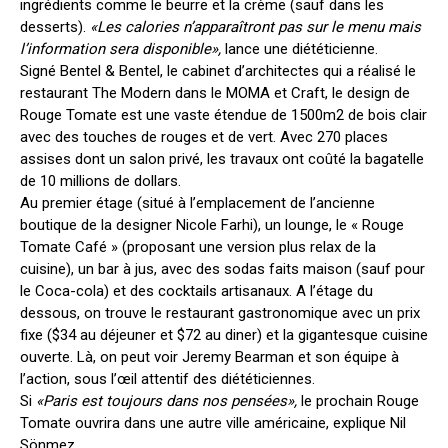
ingrédients comme le beurre et la crème (sauf dans les
desserts).
«Les calories n’apparaîtront pas sur le menu mais
l’information sera disponible»,
lance une diététicienne.
Signé Bentel & Bentel, le cabinet d’architectes qui a réalisé le
restaurant The Modern dans le MOMA et Craft, le design de
Rouge Tomate est une vaste étendue de 1500m2 de bois clair
avec des touches de rouges et de vert. Avec 270 places
assises dont un salon privé, les travaux ont coûté la bagatelle
de 10 millions de dollars.
Au premier étage (situé à l’emplacement de l’ancienne
boutique de la designer Nicole Farhi), un lounge, le « Rouge
Tomate Café » (proposant une version plus relax de la
cuisine), un bar à jus, avec des sodas faits maison (sauf pour
le Coca-cola) et des cocktails artisanaux. A l’étage du
dessous, on trouve le restaurant gastronomique avec un prix
fixe ($34 au déjeuner et $72 au diner) et la gigantesque cuisine
ouverte. Là, on peut voir Jeremy Bearman et son équipe à
l’action, sous l’œil attentif des diététiciennes.
Si
«Paris est toujours dans nos pensées»,
le prochain Rouge
Tomate ouvrira dans une autre ville américaine, explique Nil
Sönmez.