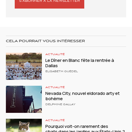
S’ABONNER À LA NEWSLETTER
CELA POURRAIT VOUS INTÉRESSER
ACTUALITÉ
Le Dîner en Blanc fête la rentrée à
Dallas
ELISABETH GUÉDEL
ACTUALITÉ
Nevada City, nouvel eldorado arty et
bohème
DELPHINE GALLAY
ACTUALITÉ
Pourquoi voit-on rarement des
chats dans les jardins aux États-Unis ?