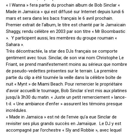
« I Wanna » fera partie du prochain album de Bob Sinclar «
Made in Jamaïca » qui est diffusé sur Internet depuis lundi 6
mars et sera dans les bacs français le 6 avril prochain.
Premier extrait de l’album, le titre est chanté par le Jamaïcain
Shaggy, rendu célèbre en 2003 par son titre « Mr Boombastic
». Y participent aussi, les membres du groupe roumain «
Sahara ».
Très décontractée, la star des DJs français se comporte
gentiment avec tous. Sinclar, de son vrai nom Christophe Le
Friant, se prend manifestement moins au sérieux que nombre
de pseudo-vedettes présentes sur le terrain. La première
partie du clip a été tournée la veille dans la célèbre boîte de
nuit « Mynt » de Miami Beach. Pour remercier le propriétaire
d’avoir accueilli le tournage, Bob Sinclar s’est mis aux platines
jusqu’à 3h30 du matin. « Juste un petit remerciement » lance-
t-il. « Une ambiance d’enfer » assurent les témoins presque
incrédules.
« Made in Jamaïca » est né de l’envie qu’a eue Sinclar de
revisiter ses plus grands succès en Jamaïque. Le DJ y est
accompagné par l’orchestre « Sly and Robbie », avec lequel