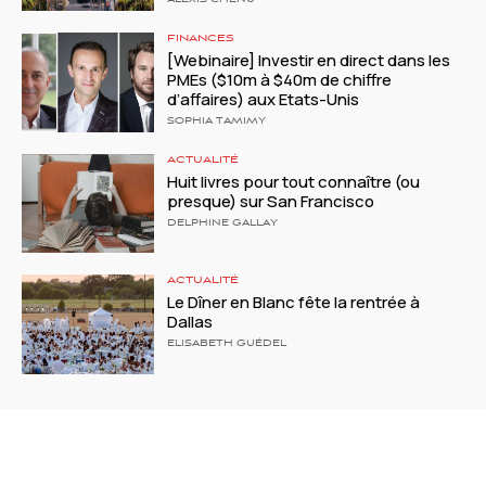
ALEXIS CHENU
FINANCES
[Webinaire] Investir en direct dans les
PMEs ($10m à $40m de chiffre
d’affaires) aux Etats-Unis
SOPHIA TAMIMY
ACTUALITÉ
Huit livres pour tout connaître (ou
presque) sur San Francisco
DELPHINE GALLAY
ACTUALITÉ
Le Dîner en Blanc fête la rentrée à
Dallas
ELISABETH GUÉDEL