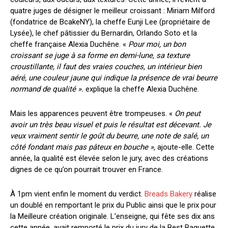
quatre juges de désigner le meilleur croissant : Miriam Milford
(fondatrice de BcakeNY), la cheffe Eunji Lee (propriétaire de
Lysée), le chef pâtissier du Bernardin, Orlando S
oto et la
cheffe française Alexia Duchêne. «
Pour moi, un bon
croissant se juge à sa forme en demi-lune, sa texture
croustillante, il faut des vraies couches, un intérieur bien
aéré, une couleur jaune qui indique la présence de vrai beurre
normand de qualité ».
explique la cheffe Alexia Duchêne.
Mais les apparences peuvent être trompeuses. «
On peut
avoir un très beau visuel et puis le résultat est décevant. Je
veux vraiment sentir le goût du beurre, une note de salé, un
côté fondant mais pas pâteux en bouche »,
ajoute-elle. Cette
année, la qualité est élevée selon le jury, avec des créations
dignes de ce qu’on pourrait trouver en France.
À 1pm vient enfin le moment du verdict.
Breads Bakery
réalise
un doublé en remportant le prix du Public ainsi que le prix pour
la Meille
ure création originale. L’enseigne, qui fête ses dix ans
cette année, avait remporté le prix du jury de la Best Baguette