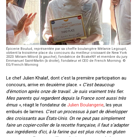
Épicerie Boulud, représentée par sa cheffe boulangère Mélanie Legoupil,
obtient la troisième place du concours du meilleur croissant de New York
2023. Miriam Milord (à gauche), fondatrice de BcakeNY et membre du jury.
Emmanuel Saint-Martin (à droite), fondateur et CEO de French Morning. ©
EG/French Morning
Le chef Julien Khalaf, dont c’est la première participation au
concours, arrive en deuxième place. «
C’est beaucoup
d’émotion après onze de travail. Je suis vraiment très fier.
Mes parents qui regardent depuis la France sont aussi très
émus »,
réagit le fondateur de
Julien Boulangerie
, les yeux
embués de larmes.
C’est un processus à part de développer
des croissants aux États-Unis
.
On ne peut pas simplement
faire un copier-coller de la recette française, il faut s’adapter
aux ingrédients d’ici, à la farine qui est plus riche en gluten