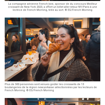
La compagnie aérienne French bee, sponsor de du concours Meilleur
croissant de New York 2023, a offert un billet aller-retour NY/Paris à une
lectrice de French Morning, tirée au sort. © EG/French Morning
Plus de 500 personnes sont venues goûter les croissants de 13
boulangeries de la région new-yorkaise sélectionnées par les lecteurs de
French Morning. © EG/French Morning