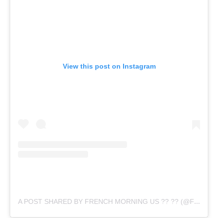
View this post on Instagram
A
POST SHARED BY FRENCH MORNING US ?? ?? (@FRENCH.MORNING)