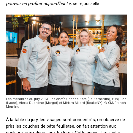
pouvoir en profiter aujourd’hui ! »,
se réjouit-elle.
Les membres du jury 2023 : les chefs Orlando Soto (Le Bernardin), Eunji Lee
(Lysée), Alexia Duchêne (Margot) et Miriam Milord (BcakeNY). © CM/French
Morning
À la table du jury, les visages sont concentrés, on observe de
près les couches de pâte feuilletée, on fait attention aux
couleurs, aux odeurs, aux textures. Cette année, il revient à