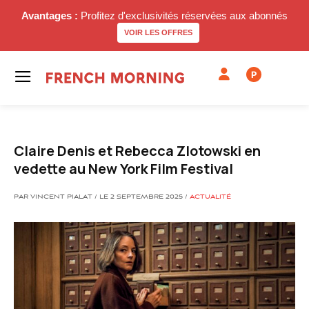
Avantages :
Profitez d'exclusivités réservées aux abonnés
VOIR LES OFFRES
P
Claire Denis et Rebecca Zlotowski en
vedette au New York Film Festival
PAR VINCENT PIALAT / LE 2 SEPTEMBRE 2025 /
ACTUALITÉ