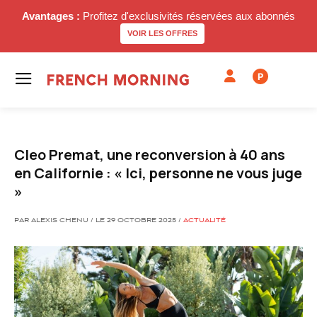
Avantages :
Profitez d'exclusivités réservées aux abonnés
VOIR LES OFFRES
P
Cleo Premat, une reconversion à 40 ans
en Californie : « Ici, personne ne vous juge
»
PAR ALEXIS CHENU / LE 29 OCTOBRE 2025 /
ACTUALITÉ