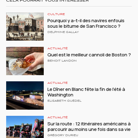
CELA POURRAIT VOUS INTÉRESSER
CULTURE
Pourquoi y a-t-il des navires enfouis
sous le bitume de San Francisco ?
DELPHINE GALLAY
ACTUALITÉ
Quel est le meilleur cannoli de Boston ?
BENOIT LANDON
ACTUALITÉ
Le Dîner en Blanc fête la fin de l’été à
Washington
ELISABETH GUÉDEL
ACTUALITÉ
Sur la route : 12 itinéraires américains à
parcourir au moins une fois dans sa vie
GRÉGORY DURIEU